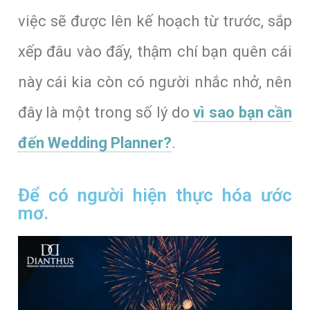
việc sẽ được lên kế hoạch từ trước, sắp
xếp đâu vào đấy, thậm chí bạn quên cái
này cái kia còn có người nhắc nhở, nên
đây là một trong số lý do
vì sao bạn cần
đến Wedding Planner?
.
Để có người hiện thực hóa ước
mơ.