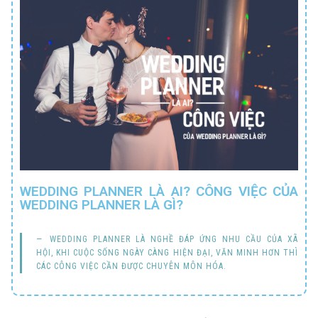
WEDDING PLANNER LÀ AI? CÔNG VIỆC CỦA
WEDDING PLANNER LÀ GÌ?
WEDDING PLANNER LÀ NGHỀ ĐÁP ỨNG NHU CẦU CỦA XÃ
HỘI, KHI CUỘC SỐNG NGÀY CÀNG HIỆN ĐẠI, VĂN MINH HƠN THÌ
CÁC CÔNG VIỆC CẦN ĐƯỢC CHUYÊN MÔN HÓA.