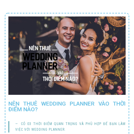
NÊN THUÊ WEDDING PLANNER VÀO THỜI
ĐIỂM NÀO?
CÓ 03 THỜI ĐIỂM QUAN TRỌNG VÀ PHÙ HỢP ĐỂ BẠN LÀM
VIỆC VỚI WEDDING PLANNER.