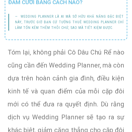
ĐÁM CƯỚI BẰNG CÁCH NÀO?
WEDDING PLANNER LÀ AI MÀ SỞ HỮU KHẢ NĂNG ĐẶC BIỆT
NÀY, TRƯỚC GIỜ BẠN CỨ TƯỞNG THUÊ WEDDING PLANNER CHỈ
LÀM TỐN KÉM THÊM THÔI CHỨ, SAO MÀ TIẾT KIỆM ĐƯỢC.
Tóm lại, không phải Cô Dâu Chú Rể nào
cũng cần đến Wedding Planner, mà còn
dựa trên hoàn cảnh gia đình, điều kiện
kinh tế và quan điểm của mỗi cặp đôi
mới có thể đưa ra quyết định. Dù rằng
dịch vụ Wedding Planner sẽ tạo ra sự
khác biệt, giảm căng thẳng cho cặp đôi