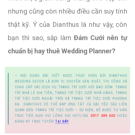
nhưng cũng còn nhiều điều cần suy tính
thật kỹ. Ý của Dianthus là như vậy, còn
bạn thì sao, sắp làm
Đám Cưới nên tự
chuẩn bị hay thuê Wedding Planner?
NỘI DUNG BÀI VIẾT ĐƯỢC THỰC HIỆN BỞI
DIANTHUS
WEDDING DECOR
LÀ ĐƠN VỊ CHUYÊN SẢN XUẤT, THI CÔNG VÀ
CUNG CẤP
CÁC DỊCH VỤ TRANG TRÍ CƯỚI HỎI
BAO GỒM:
TRANG
TRÍ NHÀ LỄ GIA TIÊN
,
TRANG TRÍ TIỆC CƯỚI NHÀ HÀNG
,
TRANG
TRÍ TIỆC CƯỚI NGOÀI TRỜI
VÀ
TRANG TRÍ TIỆC CƯỚI PHƯƠNG
XA
… DIANTHUS CÓ THỂ ĐÁP ỨNG TẤT CẢ CÁC YÊU CẦU LIÊN
QUAN ĐẾN
TRANG TRÍ TIỆC CƯỚI
–
SỰ KIỆN
, ĐỂ ĐƯỢC TƯ VẤN
TRỰC TIẾP, BẠN VUI LÒNG GỌI
HOTLINE
0917 489 600
HOẶC
ĐĂNG KÝ TRỰC TUYẾN
TẠI ĐÂY
.