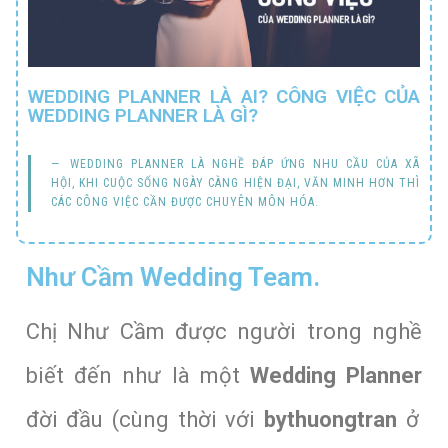
WEDDING PLANNER LÀ AI? CÔNG VIỆC CỦA
WEDDING PLANNER LÀ GÌ?
WEDDING PLANNER LÀ NGHỀ ĐÁP ỨNG NHU CẦU CỦA XÃ
HỘI, KHI CUỘC SỐNG NGÀY CÀNG HIỆN ĐẠI, VĂN MINH HƠN THÌ
CÁC CÔNG VIỆC CẦN ĐƯỢC CHUYÊN MÔN HÓA.
Như Cầm Wedding Team.
Chị Như Cầm được người trong nghề
biết đến như là một
Wedding Planner
đời đầu (cùng thời với
bythuongtran
ở