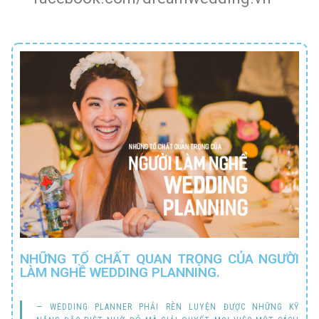
NHỮNG TỐ CHẤT QUAN TRỌNG CỦA NGƯỜI
LÀM NGHỀ WEDDING PLANNING.
WEDDING PLANNER PHẢI RÈN LUYỆN ĐƯỢC NHỮNG KỸ