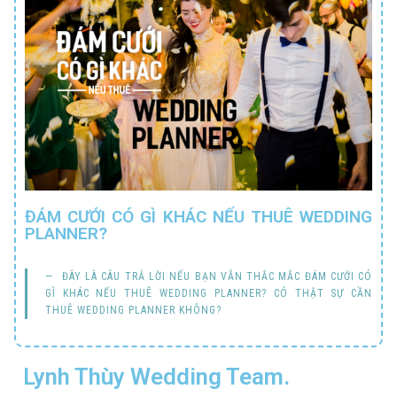
ĐÁM CƯỚI CÓ GÌ KHÁC NẾU THUÊ WEDDING
PLANNER?
ĐÂY LÀ CÂU TRẢ LỜI NẾU BẠN VẪN THẮC MẮC ĐÁM CƯỚI CÓ
GÌ KHÁC NẾU THUÊ WEDDING PLANNER? CÓ THẬT SỰ CẦN
THUÊ WEDDING PLANNER KHÔNG?
Lynh Thùy Wedding Team.