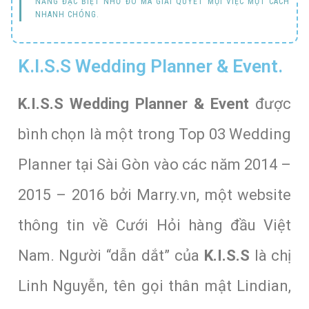
NĂNG ĐẶC BIỆT NHỜ ĐÓ MÀ GIẢI QUYẾT MỌI VIỆC MỘT CÁCH
NHANH CHÓNG.
K.I.S.S Wedding Planner & Event.
K.I.S.S Wedding Planner & Event
được
bình chọn là một trong Top 03 Wedding
Planner tại Sài Gòn vào các năm 2014 –
2015 – 2016 bởi Marry.vn, một website
thông tin về Cưới Hỏi hàng đầu Việt
Nam. Người “dẫn dắt” của
K.I.S.S
là chị
Linh Nguyễn, tên gọi thân mật Lindian,