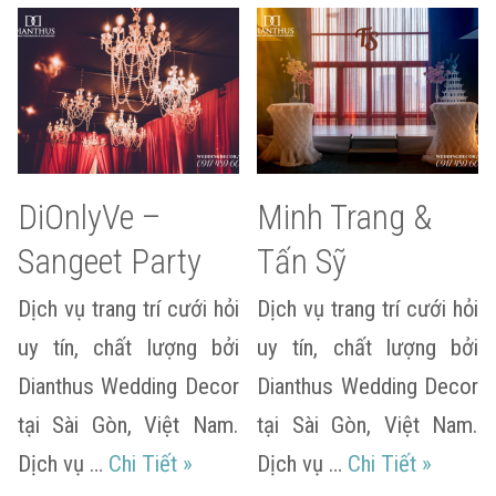
DiOnlyVe –
Minh Trang &
Sangeet Party
Tấn Sỹ
Dịch vụ trang trí cưới hỏi
Dịch vụ trang trí cưới hỏi
uy tín, chất lượng bởi
uy tín, chất lượng bởi
Dianthus Wedding Decor
Dianthus Wedding Decor
tại Sài Gòn, Việt Nam.
tại Sài Gòn, Việt Nam.
DiOnlyVe – Sangeet Party
Minh Tr
Dịch vụ …
Chi Tiết
»
Dịch vụ …
Chi Tiết
»