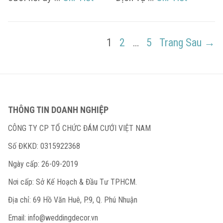
Điều
PAGE
PAGE
PAGE
1
2
…
5
Trang Sau →
hướng
bài
viết
THÔNG TIN DOANH NGHIỆP
CÔNG TY CP TỔ CHỨC ĐÁM CƯỚI VIỆT NAM
Số ĐKKD: 0315922368
Ngày cấp: 26-09-2019
Nơi cấp: Sở Kế Hoạch & Đầu Tư TPHCM.
Địa chỉ: 69 Hồ Văn Huê, P.9, Q. Phú Nhuận
Email:
info@weddingdecor.vn