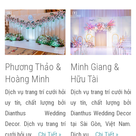
Phương Thảo &
Minh Giang &
Hoàng Minh
Hữu Tài
Dịch vụ trang trí cưới hỏi
Dịch vụ trang trí cưới hỏi
uy tín, chất lượng bởi
uy tín, chất lượng bởi
Dianthus Wedding
Dianthus Wedding Decor
Decor. Dịch vụ trang trí
tại Sài Gòn, Việt Nam.
Phương Thảo & Hoàng Minh
Minh Gi
cưới hỏi uy …
Chi Tiết
»
Dịch vụ …
Chi Tiết
»