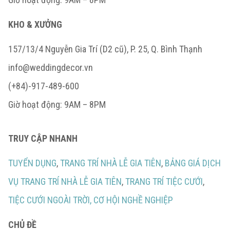
KHO & XƯỞNG
157/13/4 Nguyễn Gia Trí (D2 cũ), P. 25, Q. Bình Thạnh
info@weddingdecor.vn
(+84)-917-489-600
Giờ hoạt động: 9AM – 8PM
TRUY CẬP NHANH
TUYỂN DỤNG
,
TRANG TRÍ NHÀ LỄ GIA TIÊN
,
BẢNG GIÁ DỊCH
VỤ TRANG TRÍ NHÀ LỄ GIA TIÊN
,
TRANG TRÍ TIỆC CƯỚI
,
TIỆC CƯỚI NGOÀI TRỜI,
CƠ HỘI NGHỀ NGHIỆP
CHỦ ĐỀ