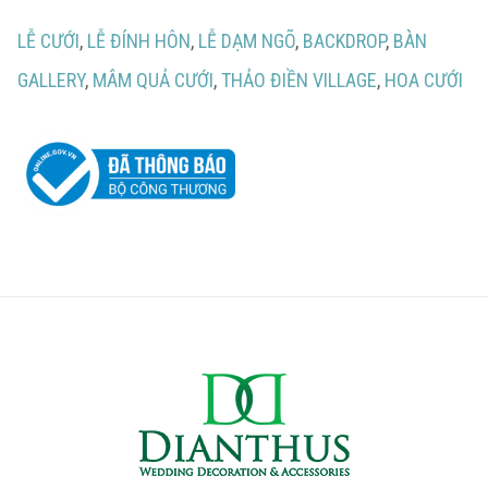
LỄ CƯỚI
,
LỄ ĐÍNH HÔN
,
LỄ DẠM NGÕ
,
BACKDROP
,
BÀN
GALLERY
,
MÂM QUẢ CƯỚI
,
THẢO ĐIỀN VILLAGE
,
HOA CƯỚI