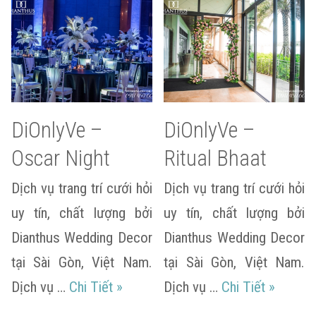
DiOnlyVe –
DiOnlyVe –
Oscar Night
Ritual Bhaat
Dịch vụ trang trí cưới hỏi
Dịch vụ trang trí cưới hỏi
uy tín, chất lượng bởi
uy tín, chất lượng bởi
Dianthus Wedding Decor
Dianthus Wedding Decor
tại Sài Gòn, Việt Nam.
tại Sài Gòn, Việt Nam.
DiOnlyVe – Oscar Night
DiOnlyVe
Dịch vụ …
Chi Tiết
»
Dịch vụ …
Chi Tiết
»