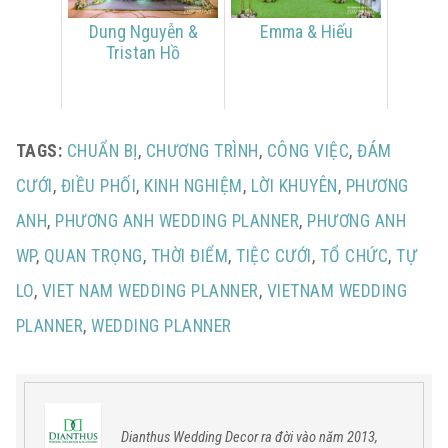
Dung Nguyễn &
Emma & Hiếu
Tristan Hồ
TAGS:
CHUẨN BỊ
,
CHƯƠNG TRÌNH
,
CÔNG VIỆC
,
ĐÁM
CƯỚI
,
ĐIỀU PHỐI
,
KINH NGHIỆM
,
LỜI KHUYÊN
,
PHƯƠNG
ANH
,
PHƯƠNG ANH WEDDING PLANNER
,
PHƯƠNG ANH
WP
,
QUAN TRỌNG
,
THỜI ĐIỂM
,
TIỆC CƯỚI
,
TỔ CHỨC
,
TỰ
LO
,
VIET NAM WEDDING PLANNER
,
VIETNAM WEDDING
PLANNER
,
WEDDING PLANNER
Dianthus Wedding Decor ra đời vào năm 2013,