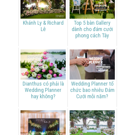
Khánh Ly & Richard
Top 5 bàn Gallery
Lê
dành cho đám cưới
phong cách Tây
Dianthus có phải là
Wedding Planner tổ
Wedding Planner
chức bao nhiêu Đám
hay không?
Cưới mỗi năm?