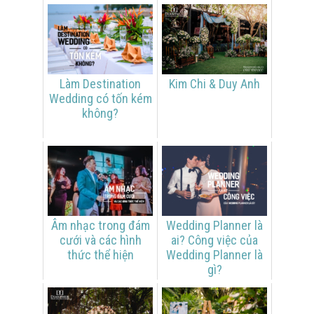
Làm Destination
Kim Chi & Duy Anh
Wedding có tốn kém
không?
Âm nhạc trong đám
Wedding Planner là
cưới và các hình
ai? Công việc của
thức thể hiện
Wedding Planner là
gì?