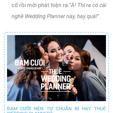
cổ rồi mới phát hiện ra “
À! Thì ra có cái
nghề Wedding Planner này, hay quá!
”.
ĐÁM CƯỚI NÊN TỰ CHUẨN BỊ HAY THUÊ