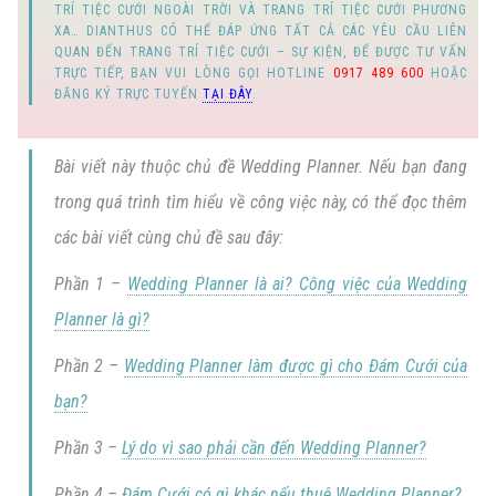
TRÍ TIỆC CƯỚI NGOÀI TRỜI
VÀ
TRANG TRÍ TIỆC CƯỚI PHƯƠNG
XA
… DIANTHUS CÓ THỂ ĐÁP ỨNG TẤT CẢ CÁC YÊU CẦU LIÊN
QUAN ĐẾN
TRANG TRÍ TIỆC CƯỚI
–
SỰ KIỆN
, ĐỂ ĐƯỢC TƯ VẤN
TRỰC TIẾP, BẠN VUI LÒNG GỌI
HOTLINE
0917 489 600
HOẶC
ĐĂNG KÝ TRỰC TUYẾN
TẠI ĐÂY
.
Bài viết này thuộc chủ đề
Wedding Planner
. Nếu bạn đang
trong quá trình tìm hiểu về công việc này, có thể đọc thêm
các bài viết cùng chủ đề sau đây:
Phần 1 –
Wedding Planner là ai? Công việc của Wedding
Planner là gì?
Phần 2 –
Wedding Planner làm được gì cho Đám Cưới của
bạn?
Phần 3 –
Lý do vì sao phải cần đến Wedding Planner?
Phần 4 –
Đám Cưới có gì khác nếu thuê Wedding Planner?