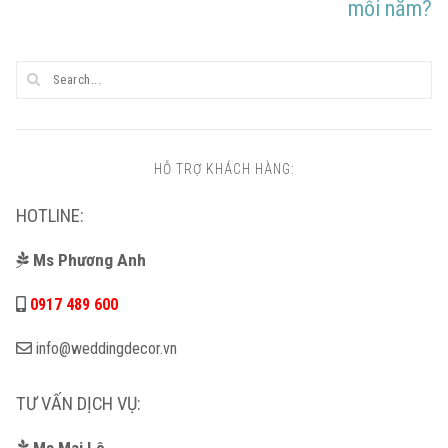
mỗi năm?
HỖ TRỢ KHÁCH HÀNG:
HOTLINE:
Ms Phương Anh
0917 489 600
info@weddingdecor.vn
TƯ VẤN DỊCH VỤ:
Ms Mai Lê