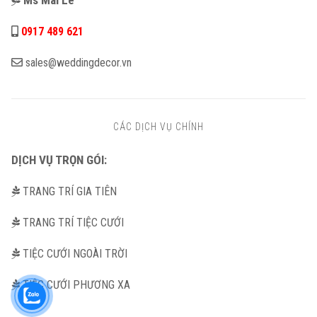
0917 489 621
sales@weddingdecor.vn
CÁC DỊCH VỤ CHÍNH
DỊCH VỤ TRỌN GÓI:
TRANG TRÍ GIA TIÊN
TRANG TRÍ TIỆC CƯỚI
TIỆC CƯỚI NGOÀI TRỜI
TIỆC CƯỚI PHƯƠNG XA