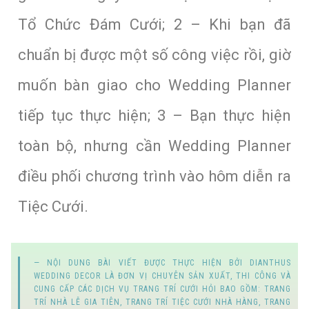
Tổ Chức Đám Cưới; 2 – Khi bạn đã
chuẩn bị được một số công việc rồi, giờ
muốn bàn giao cho Wedding Planner
tiếp tục thực hiện; 3 – Bạn thực hiện
toàn bộ, nhưng cần Wedding Planner
điều phối chương trình vào hôm diễn ra
Tiệc Cưới.
NỘI DUNG BÀI VIẾT ĐƯỢC THỰC HIỆN BỞI
DIANTHUS
WEDDING DECOR
LÀ ĐƠN VỊ CHUYÊN SẢN XUẤT, THI CÔNG VÀ
CUNG CẤP
CÁC DỊCH VỤ TRANG TRÍ CƯỚI HỎI
BAO GỒM:
TRANG
TRÍ NHÀ LỄ GIA TIÊN
,
TRANG TRÍ TIỆC CƯỚI NHÀ HÀNG
,
TRANG