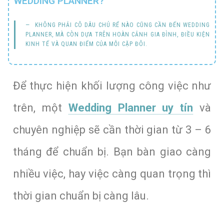
WEDDING PLANNER?
KHÔNG PHẢI CÔ DÂU CHÚ RỂ NÀO CŨNG CẦN ĐẾN WEDDING
PLANNER, MÀ CÒN DỰA TRÊN HOÀN CẢNH GIA ĐÌNH, ĐIỀU KIỆN
KINH TẾ VÀ QUAN ĐIỂM CỦA MỖI CẶP ĐÔI.
Để thực hiện khối lượng công việc như
trên, một
Wedding Planner uy tín
và
chuyên nghiệp sẽ cần thời gian từ 3 – 6
tháng để chuẩn bị. Bạn bàn giao càng
nhiều việc, hay việc càng quan trọng thì
thời gian chuẩn bị càng lâu.