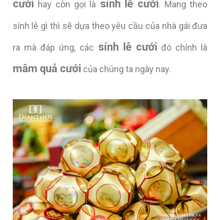
cưới
sính lễ cưới
hay còn gọi là
. Mang theo
sính lễ gì thì sẽ dựa theo yêu cầu của nhà gái đưa
sính lễ cưới
ra mà đáp ứng, các
đó chính là
mâm quả cưới
của chúng ta ngày nay.