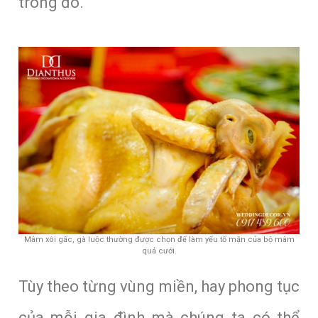
trong đó.
Mâm xôi gấc, gà luộc thường được chọn để làm yếu tố mặn của bộ mâm
quả cưới.
Tùy theo từng vùng miền, hay phong tục
của mỗi gia đình mà chúng ta có thể