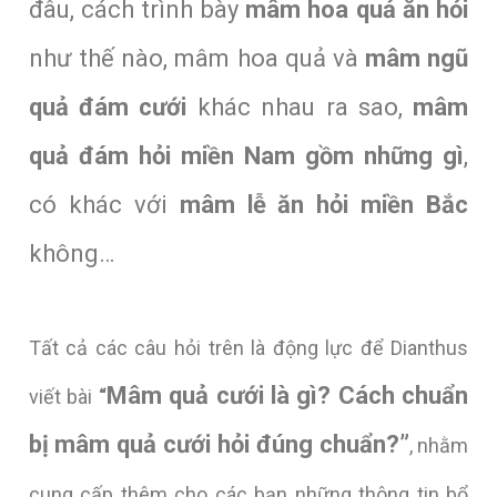
đâu, cách trình bày
mâm hoa quả ăn hỏi
như thế nào, mâm hoa quả và
mâm ngũ
quả đám cưới
khác nhau ra sao,
mâm
quả đám hỏi miền Nam
gồm những gì
,
có khác với
mâm lễ ăn hỏi miền Bắc
không…
Tất cả các câu hỏi trên là động lực để Dianthus
Mâm quả cưới là gì? Cách chuẩn
viết bài
“
bị mâm quả cưới hỏi đúng chuẩn?​”
, nhằm
cung cấp thêm cho các bạn những thông tin bổ