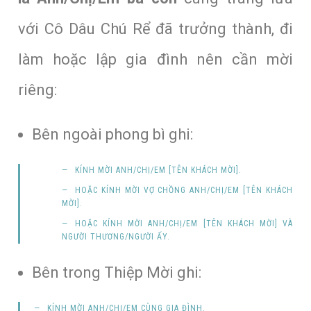
với Cô Dâu Chú Rể đã trưởng thành, đi
làm hoặc lập gia đình nên cần mời
riêng:
Bên ngoài phong bì ghi:
KÍNH MỜI
ANH/CHỊ/EM
[
TÊN KHÁCH MỜI
].
HOẶC KÍNH MỜI
VỢ CHỒNG ANH/CHỊ/EM
[
TÊN KHÁCH
MỜI
].
HOẶC KÍNH MỜI
ANH/CHỊ/EM
[
TÊN KHÁCH MỜI
]
VÀ
NGƯỜI THƯƠNG/NGƯỜI ẤY
.
Bên trong Thiệp Mời ghi:
KÍNH MỜI
ANH/CHỊ/EM CÙNG GIA ĐÌNH
.