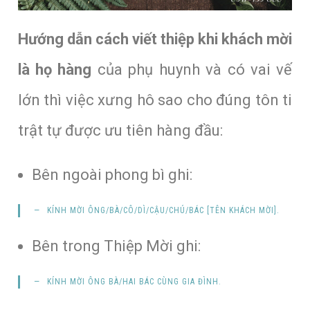
Hướng dẫn cách viết thiệp khi khách mời
là họ hàng
của phụ huynh và có vai vế
lớn thì việc xưng hô sao cho đúng tôn ti
trật tự được ưu tiên hàng đầu:
Bên ngoài phong bì ghi:
KÍNH MỜI
ÔNG/BÀ/CÔ/DÌ/CẬU/CHÚ/BÁC
[
TÊN KHÁCH MỜI
].
Bên trong Thiệp Mời ghi:
KÍNH MỜI
ÔNG BÀ/HAI BÁC CÙNG GIA ĐÌNH
.