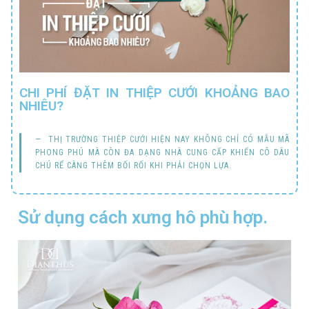
CHI PHÍ ĐẶT IN THIỆP CƯỚI KHOẢNG BAO
NHIÊU?
THỊ TRƯỜNG THIỆP CƯỚI HIỆN NAY KHÔNG CHỈ CÓ MẪU MÃ
PHONG PHÚ MÀ CÒN ĐA DẠNG NHÀ CUNG CẤP KHIẾN CÔ DÂU
CHÚ RỂ CÀNG THÊM BỐI RỐI KHI PHẢI CHỌN LỰA.
Sử dụng cách xưng hô phù hợp.