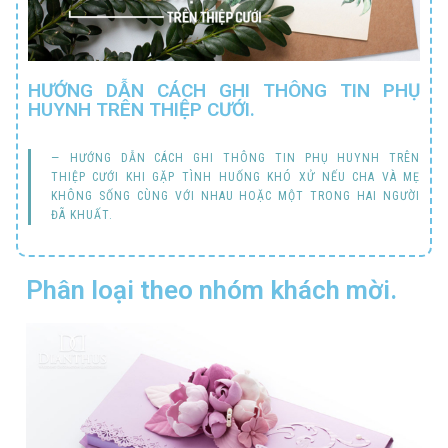
HƯỚNG DẪN CÁCH GHI THÔNG TIN PHỤ
HUYNH TRÊN THIỆP CƯỚI.
HƯỚNG DẪN CÁCH GHI THÔNG TIN PHỤ HUYNH TRÊN
THIỆP CƯỚI KHI GẶP TÌNH HUỐNG KHÓ XỬ NẾU CHA VÀ MẸ
KHÔNG SỐNG CÙNG VỚI NHAU HOẶC MỘT TRONG HAI NGƯỜI
ĐÃ KHUẤT.
Phân loại theo nhóm khách mời.