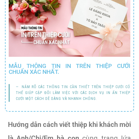
MẪU THÔNG TIN IN TRÊN THIỆP CƯỚI
CHUẨN XÁC NHẤT.
NẮM RÕ CÁC THÔNG TIN CẦN THIẾT TRÊN THIỆP CƯỚI CÓ
THỂ GIÚP CẶP ĐÔI LÀM VIỆC VỚI CÁC DỊCH VỤ IN ẤN THIỆP
CƯỚI MỘT CÁCH DỄ DÀNG VÀ NHANH CHÓNG.
Hướng dẫn cách viết thiệp khi khách mời
là Anh/Chị/Em bà con
cùng trang lứa