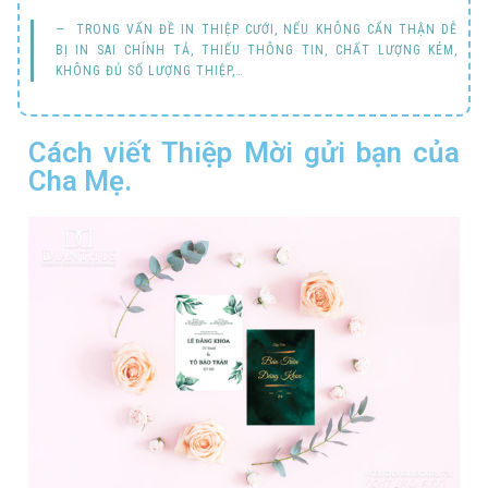
TRONG VẤN ĐỀ IN THIỆP CƯỚI, NẾU KHÔNG CẨN THẬN DỄ
BỊ IN SAI CHÍNH TẢ, THIẾU THÔNG TIN, CHẤT LƯỢNG KÉM,
KHÔNG ĐỦ SỐ LƯỢNG THIỆP,…
Cách viết Thiệp Mời gửi bạn của
Cha Mẹ.