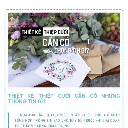
THIẾT KẾ THIỆP CƯỚI CẦN CÓ NHỮNG
THÔNG TIN GÌ?
NHẰM CHUẨN BỊ CHO VIỆC IN ẤN THIỆP CƯỚI THÌ KHÂU
TỔNG HỢP THÔNG TIN SAO CHO ĐẦY ĐỦ TRƯỚC KHI GIAI ĐOẠN
THIẾT KẾ VÔ CÙNG QUAN TRỌNG.