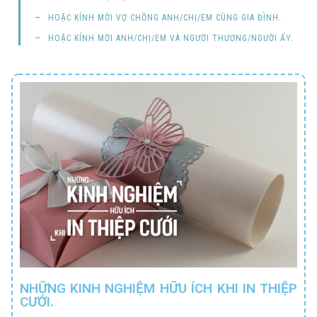
HOẶC KÍNH MỜI
VỢ CHỒNG ANH/CHỊ/EM CÙNG GIA ĐÌNH
.
HOẶC KÍNH MỜI
ANH/CHỊ/EM
VÀ NGƯỜI THƯƠNG/NGƯỜI ẤY
.
NHỮNG KINH NGHIỆM HỮU ÍCH KHI IN THIỆP
CƯỚI.