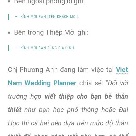
Bên ngoài phong bì ghi:
KÍNH
MỜI
BẠN
[
TÊN KHÁCH MỜI
].
Bên trong Thiệp Mời ghi:
KÍNH MỜI
BẠN CÙNG GIA ĐÌNH
.
Chị Phương Anh đang làm việc tại
Viet
Nam Wedding Planner
chia sẻ: “
Đối với
trường hợp
viết thiệp cho bạn bè thân
thiết
như bạn học phổ thông hoặc Đại
Học thì cả hai nên dựa trên mức độ thân