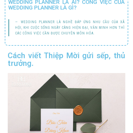
WEDDING PLANNER LÀ AI? CÔNG VIỆC CỦA
WEDDING PLANNER LÀ GÌ?
WEDDING PLANNER LÀ NGHỀ ĐÁP ỨNG NHU CẦU CỦA XÃ
HỘI, KHI CUỘC SỐNG NGÀY CÀNG HIỆN ĐẠI, VĂN MINH HƠN THÌ
CÁC CÔNG VIỆC CẦN ĐƯỢC CHUYÊN MÔN HÓA.
Cách viết Thiệp Mời gửi sếp, thủ
trưởng.