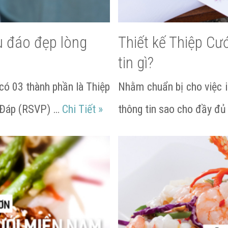
u đáo đẹp lòng
Thiết kế Thiệp Cư
tin gì?
có 03 thành phần là Thiệp
Nhằm chuẩn bị cho việc i
Cách viết Thiệp Cưới chu đáo
c Đáp (RSVP) …
Chi Tiết
»
thông tin sao cho đầy đủ