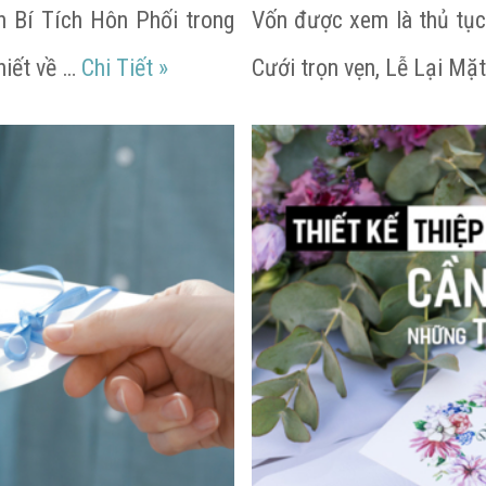
h Bí Tích Hôn Phối trong
Vốn được xem là thủ tục
Những điều cần lưu ý khi tổ chức L
hiết về …
Chi Tiết
»
Cưới trọn vẹn, Lễ Lại Mặ