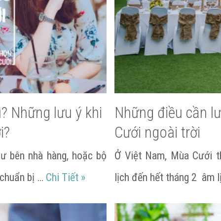
? Những lưu ý khi
Những điều cần lưu
i?
Cưới ngoài trời
ư bên nhà hàng, hoặc bộ
Ở Việt Nam, Mùa Cưới t
Nhạc dạo đám cưới là gì? Những 
 chuẩn bị …
Chi Tiết
»
lịch đến hết tháng 2 âm 