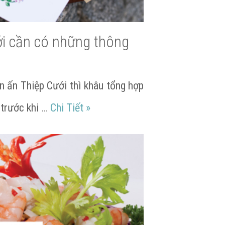
ới cần có những thông
n ấn Thiệp Cưới thì khâu tổng hợp
 đẹp lòng khách mời
Thiết kế Thiệp Cưới cần có những
 trước khi …
Chi Tiết
»