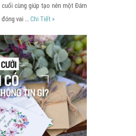
 cuối cùng giúp tạo nên một Đám
ễ Cưới trong nhà thờ
Lễ Lại Mặt là gì? Những lưu ý v
t đóng vai …
Chi Tiết
»