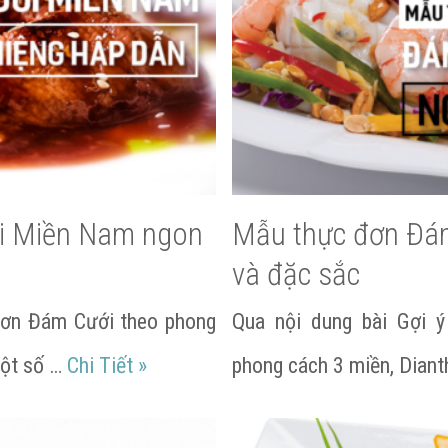
i Miền Nam ngon
Mẫu thực đơn Đá
và đặc sắc
đơn Đám Cưới theo phong
Qua nội dung bài Gợi 
Mẫu thực đơn Đám Cưới Miền Nam n
một số …
Chi Tiết
»
phong cách 3 miền, Dian