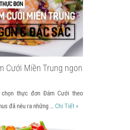
m Cưới Miền Trung ngon
ý chọn thực đơn Đám Cưới theo
gon miệng hấp dẫn
Mẫu thực đơn Đám Cư
thus đã nêu ra những …
Chi Tiết
»