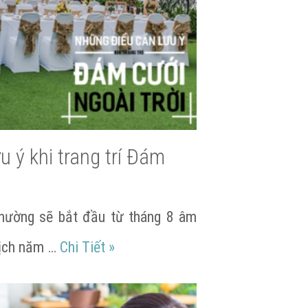
 ý khi trang trí Đám
hường sẽ bắt đầu từ tháng 8 âm
lưu ý khi chọn nhạc dạo đám cưới?
Những điều cần lưu ý khi trang trí
lịch năm …
Chi Tiết
»