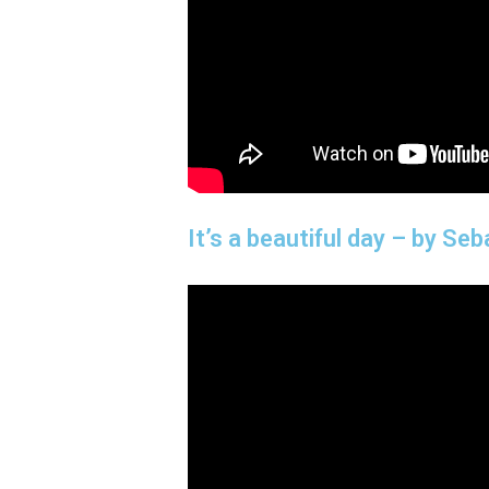
It’s a beautiful day – by Seb