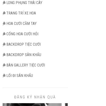
LONG PHỤNG TRÁI CÂY
TRANG TRÍ XE HOA
HOA CƯỚI CẦM TAY
CỔNG HOA CƯỚI HỎI
BACKDROP TIỆC CƯỚI
BACKDROP SÂN KHẤU
BÀN GALLERY TIỆC CƯỚI
LỐI ĐI SÂN KHẤU
ĐĂNG KÝ NHẬN QUÀ