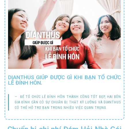
DIANTHUS GIÚP ĐƯỢC GÌ KHI BẠN TỔ CHỨC
LỄ ĐÍNH HÔN.
ĐỂ TỔ CHỨC LỄ ĐÍNH HÔN THÀNH CÔNG TỐT ĐẸP, HAI BÊN
GIA ĐÌNH CẦN CÓ SỰ CHUẨN BỊ THẬT KỸ LƯỠNG VÀ DIANTHUS
CÓ THỂ HỖ TRỢ BẠN TRONG NHIỀU VIỆC QUAN TRỌNG.