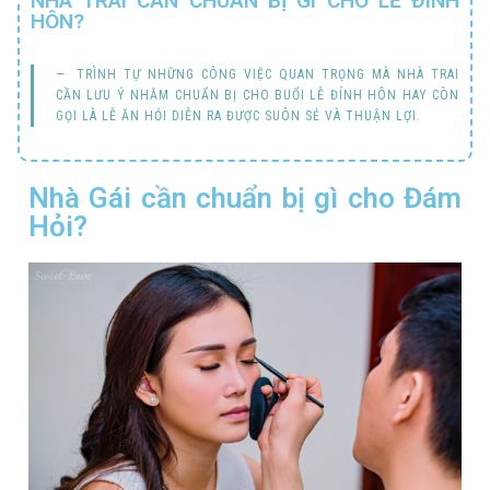
NHÀ TRAI CẦN CHUẨN BỊ GÌ CHO LỄ ĐÍNH
HÔN?
TRÌNH TỰ NHỮNG CÔNG VIỆC QUAN TRỌNG MÀ NHÀ TRAI
CẦN LƯU Ý NHẰM CHUẨN BỊ CHO BUỔI LỄ ĐÍNH HÔN HAY CÒN
GỌI LÀ LỄ ĂN HỎI DIỄN RA ĐƯỢC SUÔN SẺ VÀ THUẬN LỢI.
Nhà Gái cần chuẩn bị gì cho Đám
Hỏi?