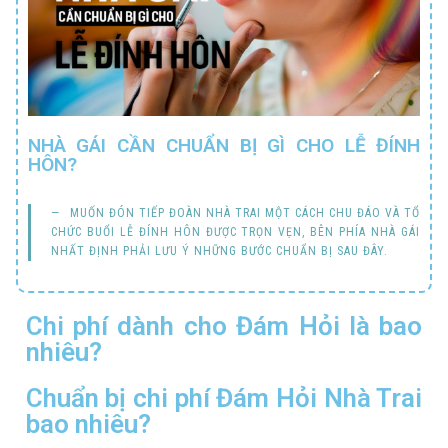
NHÀ GÁI CẦN CHUẨN BỊ GÌ CHO LỄ ĐÍNH
HÔN?
MUỐN ĐÓN TIẾP ĐOÀN NHÀ TRAI MỘT CÁCH CHU ĐÁO VÀ TỔ
CHỨC BUỔI LỄ ĐÍNH HÔN ĐƯỢC TRỌN VẸN, BÊN PHÍA NHÀ GÁI
NHẤT ĐỊNH PHẢI LƯU Ý NHỮNG BƯỚC CHUẨN BỊ SAU ĐÂY.
Chi phí dành cho Đám Hỏi là bao
nhiêu?
Chuẩn bị chi phí Đám Hỏi Nhà Trai
bao nhiêu?