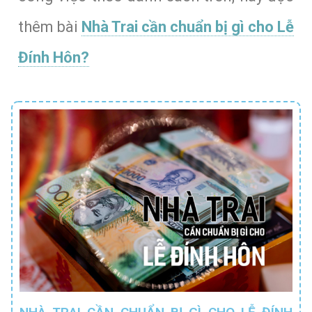
thêm bài
Nhà Trai cần chuẩn bị gì cho Lễ
Đính Hôn?