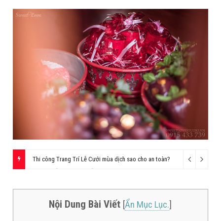
Thi công Trang Trí Lễ Cưới mùa dịch sao cho an toàn?
Những mẫu Trang Trí Lễ Cưới đẹp trong mùa Covid
Nội Dung Bài Viết
[
Ẩn Mục Lục.
]