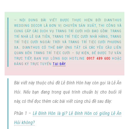
NỘI DUNG BÀI VIẾT ĐƯỢC THỰC HIỆN BỞI
DIANTHUS
WEDDING DECOR
LÀ ĐƠN VỊ CHUYÊN SẢN XUẤT, THI CÔNG VÀ
CUNG CẤP
CÁC DỊCH VỤ TRANG TRÍ CƯỚI HỎI
BAO GỒM:
TRANG
TRÍ NHÀ LỄ GIA TIÊN
,
TRANG TRÍ TIỆC CƯỚI NHÀ HÀNG
,
TRANG
TRÍ TIỆC CƯỚI NGOÀI TRỜI
VÀ
TRANG TRÍ TIỆC CƯỚI PHƯƠNG
XA
… DIANTHUS CÓ THỂ ĐÁP ỨNG TẤT CẢ CÁC YÊU CẦU LIÊN
QUAN ĐẾN
TRANG TRÍ TIỆC CƯỚI
–
SỰ KIỆN
, ĐỂ ĐƯỢC TƯ VẤN
TRỰC TIẾP, BẠN VUI LÒNG GỌI
HOTLINE
0917 489 600
HOẶC
ĐĂNG KÝ TRỰC TUYẾN
TẠI ĐÂY
.
Bài viết này thuộc chủ đề
Lễ Đính Hôn
hay còn gọi là
Lễ Ăn
Hỏi
. Nếu bạn đang trong quá trình chuẩn bị cho buổi lễ
này, có thể đọc thêm các bài viết cùng chủ đề sau đây:
Phần 1 –
Lễ Đính Hôn là gì? Lễ Đính Hôn có giống Lễ Ăn
Hỏi không?