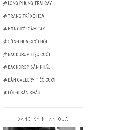
LONG PHỤNG TRÁI CÂY
TRANG TRÍ XE HOA
HOA CƯỚI CẦM TAY
CỔNG HOA CƯỚI HỎI
BACKDROP TIỆC CƯỚI
BACKDROP SÂN KHẤU
BÀN GALLERY TIỆC CƯỚI
LỐI ĐI SÂN KHẤU
ĐĂNG KÝ NHẬN QUÀ