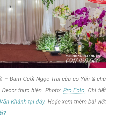
i – Đám Cưới Ngọc Trai của cô Yến & chú
Decor thực hiện. Photo:
Pro Foto
. Chi tiết
Văn Khánh tại đây
. Hoặc xem thêm bài viết
ới?