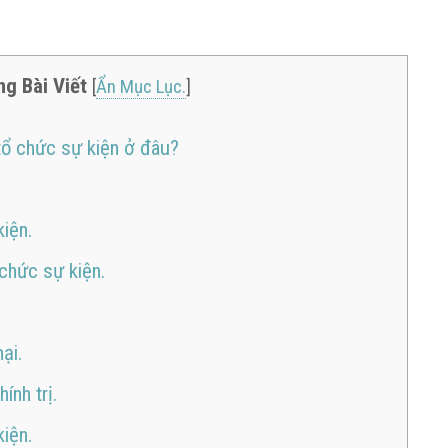
ng Bài Viết
[
Ẩn Mục Lục.
]
tổ chức sự kiện ở đâu?
kiện.
 chức sự kiện.
ại.
ính trị.
kiện.