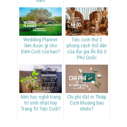
Nam
Wedding Planner
Tiệc cưới thứ 2
làm được gì cho
phong cách thổ dân
Đám Cưới của bạn?
của đại gia Ấn Độ ở
Phú Quốc
Nên học nghề trang
Chi phí đặt in Thiệp
trí sinh nhật hay
Cưới khoảng bao
Trang Trí Tiệc Cưới?
nhiêu?