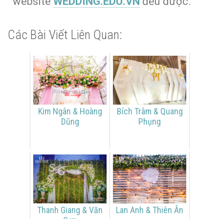
website
WEDDING.EDU.VN
đều được.
Các Bài Viết Liên Quan:
Kim Ngân & Hoàng
Bích Trâm & Quang
Dũng
Phụng
Thanh Giang & Văn
Lan Anh & Thiên Ân