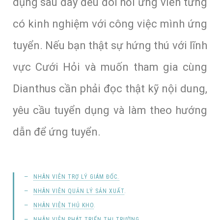
dụng sau đây đều đòi hỏi ứng viên từng
có kinh nghiệm với công việc mình ứng
tuyển. Nếu bạn thật sự hứng thú với lĩnh
vực Cưới Hỏi và muốn tham gia cùng
Dianthus cần phải đọc thật kỹ nội dung,
yêu cầu tuyển dụng và làm theo hướng
dẫn để ứng tuyển.
NHÂN VIÊN TRỢ LÝ GIÁM ĐỐC.
NHÂN VIÊN QUẢN LÝ SẢN XUẤT
.
NHÂN VIÊN THỦ KHO
.
NHÂN VIÊN PHÁT TRIỂN THỊ TRƯỜNG
.