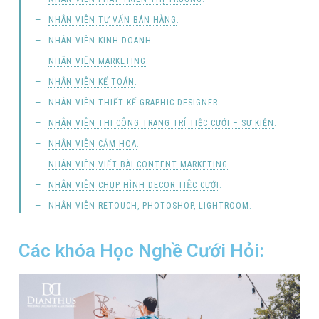
NHÂN VIÊN TƯ VẤN BÁN HÀNG
.
NHÂN VIÊN KINH DOANH
.
NHÂN VIÊN MARKETING
.
NHÂN VIÊN KẾ TOÁN
.
NHÂN VIÊN THIẾT KẾ GRAPHIC DESIGNER
.
NHÂN VIÊN THI CÔNG TRANG TRÍ TIỆC CƯỚI – SỰ KIỆN
.
NHÂN VIÊN CẮM HOA
.
NHÂN VIÊN VIẾT BÀI CONTENT MARKETING
.
NHÂN VIÊN CHỤP HÌNH DECOR TIỆC CƯỚI
.
NHÂN VIÊN RETOUCH, PHOTOSHOP, LIGHTROOM
.
Các khóa Học Nghề Cưới Hỏi: