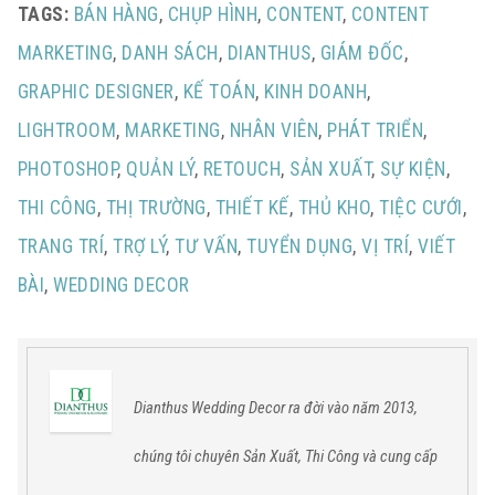
TAGS:
BÁN HÀNG
,
CHỤP HÌNH
,
CONTENT
,
CONTENT
MARKETING
,
DANH SÁCH
,
DIANTHUS
,
GIÁM ĐỐC
,
GRAPHIC DESIGNER
,
KẾ TOÁN
,
KINH DOANH
,
LIGHTROOM
,
MARKETING
,
NHÂN VIÊN
,
PHÁT TRIỂN
,
PHOTOSHOP
,
QUẢN LÝ
,
RETOUCH
,
SẢN XUẤT
,
SỰ KIỆN
,
THI CÔNG
,
THỊ TRƯỜNG
,
THIẾT KẾ
,
THỦ KHO
,
TIỆC CƯỚI
,
TRANG TRÍ
,
TRỢ LÝ
,
TƯ VẤN
,
TUYỂN DỤNG
,
VỊ TRÍ
,
VIẾT
BÀI
,
WEDDING DECOR
Dianthus Wedding Decor ra đời vào năm 2013,
chúng tôi chuyên Sản Xuất, Thi Công và cung cấp