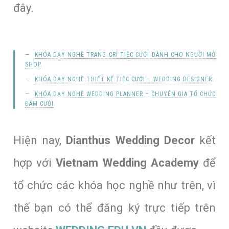
đây.
KHÓA DẠY NGHỀ TRANG CRÍ TIỆC CƯỚI DÀNH CHO NGƯỜI MỞ
SHOP
.
KHÓA DẠY NGHỀ THIẾT KẾ TIỆC CƯỚI – WEDDING DESIGNER
.
KHÓA DẠY NGHỀ WEDDING PLANNER – CHUYÊN GIA TỔ CHỨC
ĐÁM CƯỚI
.
Hiện nay,
Dianthus Wedding Decor
kết
hợp với
Vietnam Wedding Academy
để
tổ chức các khóa học nghề như trên, vì
thế bạn có thể đăng ký trực tiếp trên