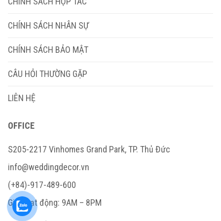
CHÍNH SÁCH HỢP TÁC
CHÍNH SÁCH NHÂN SỰ
CHÍNH SÁCH BẢO MẬT
CÂU HỎI THƯỜNG GẶP
LIÊN HỆ
OFFICE
S205-2217 Vinhomes Grand Park, TP. Thủ Đức
info@weddingdecor.vn
(+84)-917-489-600
Giờ hoạt động: 9AM – 8PM