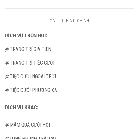
CÁC DỊCH VỤ CHÍNH
DỊCH VỤ TRỌN GÓI:
TRANG TRÍ GIA TIÊN
TRANG TRÍ TIỆC CƯỚI
TIỆC CƯỚI NGOÀI TRỜI
TIỆC CƯỚI PHƯƠNG XA
DỊCH VỤ KHÁC:
MÂM QUẢ CƯỚI HỎI
LONG PHỤNG TRÁI CÂY