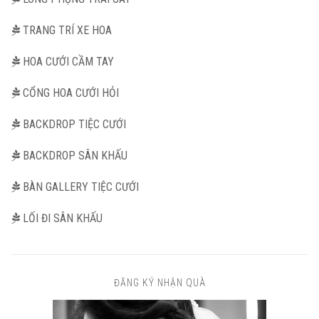
TRANG TRÍ XE HOA
HOA CƯỚI CẦM TAY
CỔNG HOA CƯỚI HỎI
BACKDROP TIỆC CƯỚI
BACKDROP SÂN KHẤU
BÀN GALLERY TIỆC CƯỚI
LỐI ĐI SÂN KHẤU
ĐĂNG KÝ NHẬN QUÀ