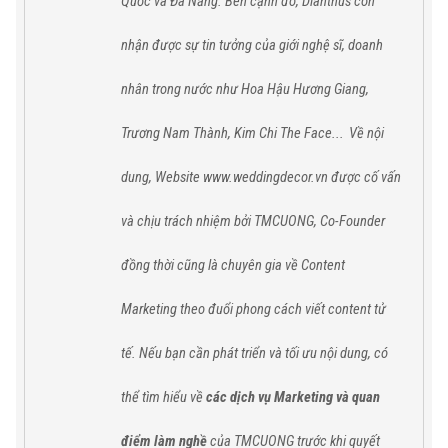
Quốc
và
Đà Nẵng
. Bên cạnh đó,
Dianthus
còn
nhận được sự tin tưởng của giới nghệ sĩ, doanh
nhân trong nước như Hoa Hậu Hương Giang,
Trương Nam Thành, Kim Chi The Face...
Về nội
dung, Website www.weddingdecor.vn được cố vấn
và chịu trách nhiệm bởi TMCUONG, Co-Founder
đồng thời cũng là chuyên gia về Content
Marketing theo đuổi phong cách viết content tử
tế. Nếu bạn cần phát triển và tối ưu nội dung, có
thể tìm hiểu về
các dịch vụ Marketing và quan
điểm làm nghề
của TMCUONG trước khi quyết