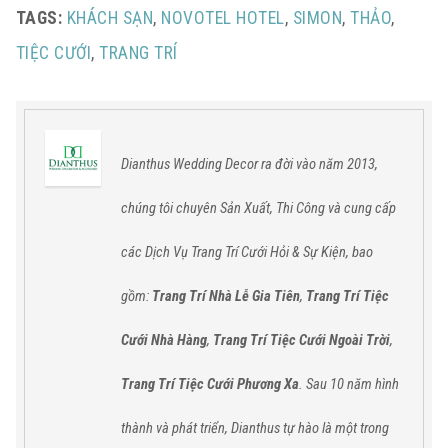
TAGS:
KHÁCH SẠN
,
NOVOTEL HOTEL
,
SIMON
,
THẢO
,
TIỆC CƯỚI
,
TRANG TRÍ
Dianthus Wedding Decor ra đời vào năm 2013,
chúng tôi chuyên Sản Xuất, Thi Công và cung cấp
các
Dịch Vụ Trang Trí Cưới Hỏi & Sự Kiện,
bao
gồm:
Trang Trí Nhà Lễ Gia Tiên
,
Trang Trí Tiệc
Cưới Nhà Hàng
,
Trang Trí Tiệc Cưới Ngoài Trời
,
Trang Trí Tiệc Cưới Phương Xa
. Sau 10 năm hình
thành và phát triển, Dianthus tự hào
là một trong