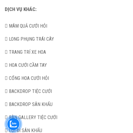
DỊCH VỤ KHÁC:
MÂM QUẢ CƯỚI HỎI
LONG PHỤNG TRÁI CÂY
TRANG TRÍ XE HOA
HOA CƯỚI CẦM TAY
CỔNG HOA CƯỚI HỎI
BACKDROP TIỆC CƯỚI
BACKDROP SÂN KHẤU
BÀN GALLERY TIỆC CƯỚI
LỐI ĐI SÂN KHẤU