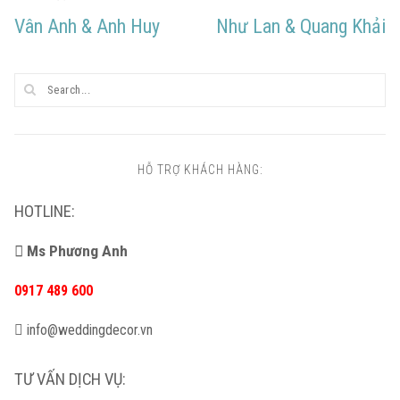
Điều
Trang
Trang
Vân Anh & Anh Huy
Như Lan & Quang Khải
hướng
bài
Trước
Sau
viết
post:
post:
HỖ TRỢ KHÁCH HÀNG:
HOTLINE:
Ms Phương Anh
0917 489 600
info@weddingdecor.vn
TƯ VẤN DỊCH VỤ: