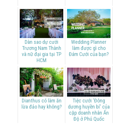
Dàn sao dự cưới
Wedding Planner
Trương Nam Thành
làm được gì cho
và nữ đại gia tại TP
Đám Cưới của bạn?
HCM
Dianthus có làm ăn
Tiệc cưới 'Đông
lừa đảo hay không?
dương huyền bí' của
cặp doanh nhân Ấn
Độ ở Phú Quốc