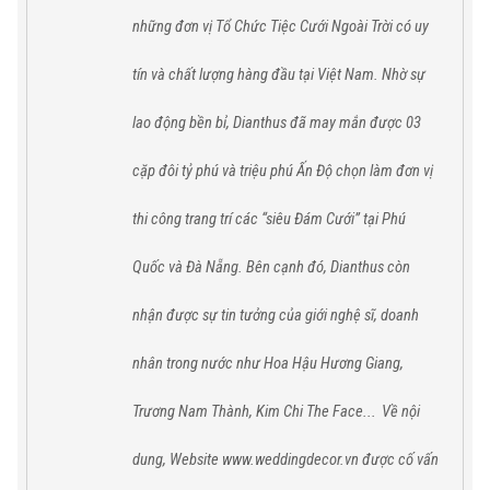
những đơn vị Tổ Chức Tiệc Cưới Ngoài Trời có uy
tín và chất lượng hàng đầu tại Việt Nam.
Nhờ sự
lao động bền bỉ,
Dianthus
đã
may mắn được 03
cặp đôi tỷ phú và triệu phú Ấn Độ chọn làm đơn vị
thi công trang trí các “siêu Đám Cưới” tại
Phú
Quốc
và
Đà Nẵng
. Bên cạnh đó,
Dianthus
còn
nhận được sự tin tưởng của giới nghệ sĩ, doanh
nhân trong nước như Hoa Hậu Hương Giang,
Trương Nam Thành, Kim Chi The Face...
Về nội
dung, Website www.weddingdecor.vn được cố vấn