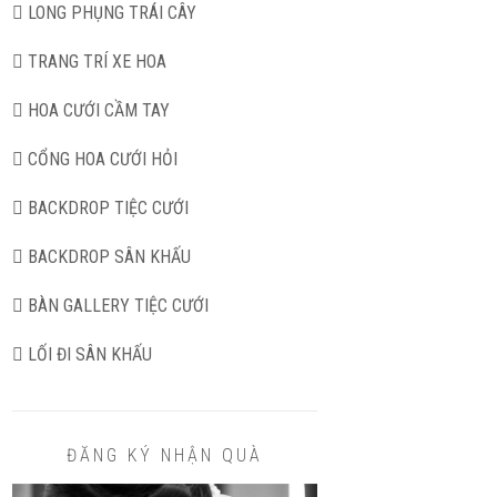
LONG PHỤNG TRÁI CÂY
TRANG TRÍ XE HOA
HOA CƯỚI CẦM TAY
CỔNG HOA CƯỚI HỎI
BACKDROP TIỆC CƯỚI
BACKDROP SÂN KHẤU
BÀN GALLERY TIỆC CƯỚI
LỐI ĐI SÂN KHẤU
ĐĂNG KÝ NHẬN QUÀ