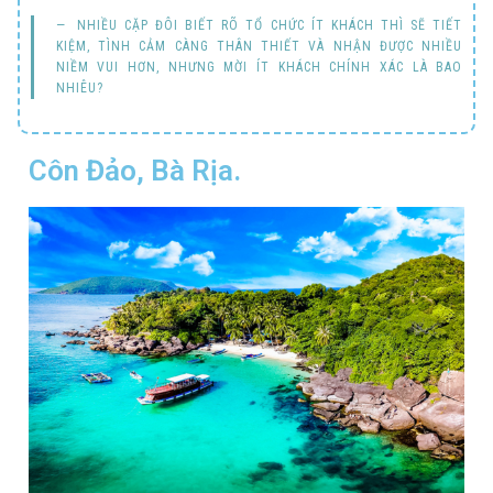
NHIỀU CẶP ĐÔI BIẾT RÕ TỔ CHỨC ÍT KHÁCH THÌ SẼ TIẾT
KIỆM, TÌNH CẢM CÀNG THÂN THIẾT VÀ NHẬN ĐƯỢC NHIỀU
NIỀM VUI HƠN, NHƯNG MỜI ÍT KHÁCH CHÍNH XÁC LÀ BAO
NHIÊU?
Côn Đảo, Bà Rịa.