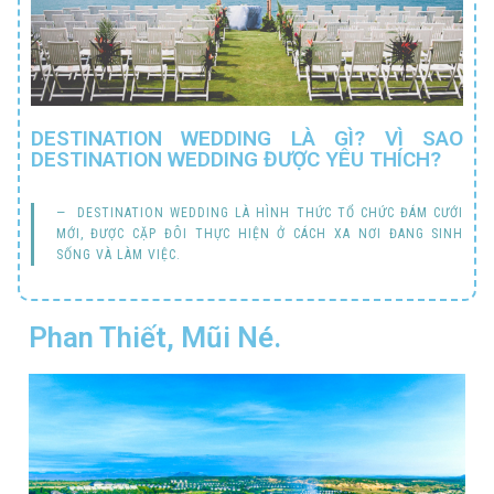
DESTINATION WEDDING LÀ GÌ? VÌ SAO
DESTINATION WEDDING ĐƯỢC YÊU THÍCH?
DESTINATION WEDDING LÀ HÌNH THỨC TỔ CHỨC ĐÁM CƯỚI
MỚI, ĐƯỢC CẶP ĐÔI THỰC HIỆN Ở CÁCH XA NƠI ĐANG SINH
SỐNG VÀ LÀM VIỆC.
Phan Thiết, Mũi Né.