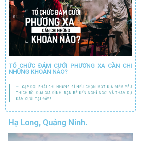
TỔ CHỨC ĐÁM CƯỚI PHƯƠNG XA CẦN CHI
NHỮNG KHOẢN NÀO?
CẶP ĐÔI PHẢI CHI NHỮNG GÌ NẾU CHỌN MỘT ĐỊA ĐIỂM YÊU
THÍCH RỒI ĐƯA GIA ĐÌNH, BẠN BÈ ĐẾN NGHỈ NGƠI VÀ THAM DỰ
ĐÁM CƯỚI TẠI ĐÂY?
Hạ Long, Quảng Ninh.