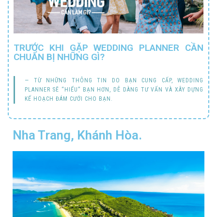
TRƯỚC KHI GẶP WEDDING PLANNER CẦN
CHUẨN BỊ NHỮNG GÌ?
TỪ NHỮNG THÔNG TIN DO BẠN CUNG CẤP, WEDDING
PLANNER SẼ “HIỂU” BẠN HƠN, DỄ DÀNG TƯ VẤN VÀ XÂY DỰNG
KẾ HOẠCH ĐÁM CƯỚI CHO BẠN.
Nha Trang, Khánh Hòa.