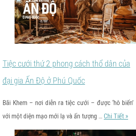
ảo’
của
đại
gia
Ấn
Tiệc cưới thứ 2 phong cách thổ dân của
Độ
đại gia Ấn Độ ở Phú Quốc
ở
Phú
Bãi Khem – nơi diễn ra tiệc cưới – được ‘hô biến’
Quốc
Tiệ
với một diện mạo mới lạ và ấn tượng …
Chi Tiết
»
cướ