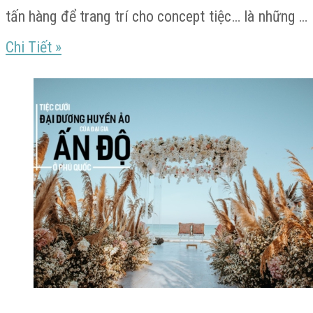
tấn hàng để trang trí cho concept tiệc… là những …
Hôn
Chi Tiết
»
lễ
đại
gia
Ấn
Độ
ở
Phú
Quốc