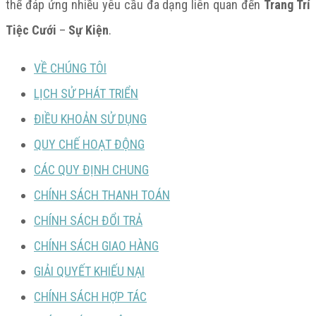
thể đáp ứng nhiều yêu cầu đa dạng liên quan đến
Trang Trí
Tiệc Cưới
–
Sự Kiện
.
VỀ CHÚNG TÔI
LỊCH SỬ PHÁT TRIỂN
ĐIỀU KHOẢN SỬ DỤNG
QUY CHẾ HOẠT ĐỘNG
CÁC QUY ĐỊNH CHUNG
CHÍNH SÁCH THANH TOÁN
CHÍNH SÁCH ĐỔI TRẢ
CHÍNH SÁCH GIAO HÀNG
GIẢI QUYẾT KHIẾU NẠI
CHÍNH SÁCH HỢP TÁC