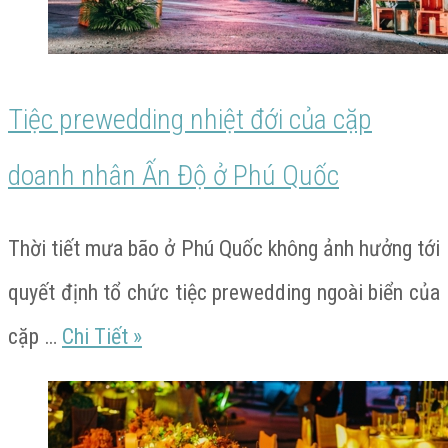
doanh
nhân
Ấn
Tiệc prewedding nhiệt đới của cặp
Độ
doanh nhân Ấn Độ ở Phú Quốc
ở
Phú
Thời tiết mưa bão ở Phú Quốc không ảnh hưởng tới
Quốc
quyết định tổ chức tiệc prewedding ngoài biển của
Tiệc
cặp …
Chi Tiết
»
prewedding
nhiệt