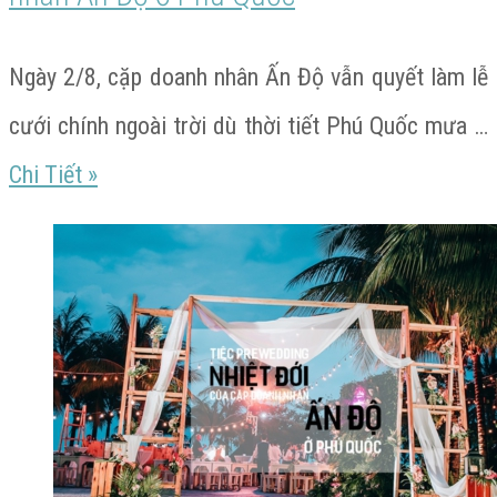
Độ
ở
Ngày 2/8, cặp doanh nhân Ấn Độ vẫn quyết làm lễ
Phú
cưới chính ngoài trời dù thời tiết Phú Quốc mưa …
Quốc
Không
Chi Tiết
»
gian
nghi
lễ
cưới
của
cặp