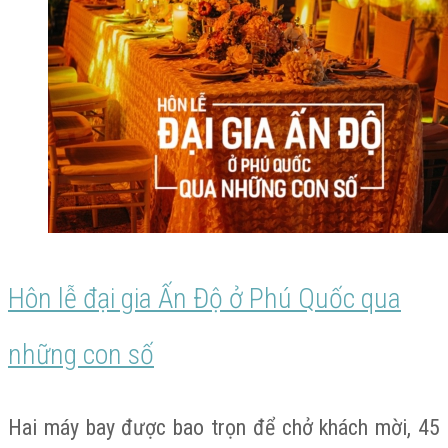
đới
của
cặp
doanh
nhân
Ấn
Độ
Hôn lễ đại gia Ấn Độ ở Phú Quốc qua
ở
những con số
Phú
Quốc
Hai máy bay được bao trọn để chở khách mời, 45