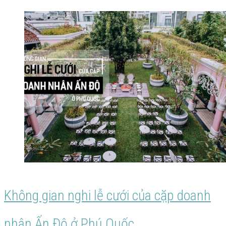
cưới
‘Đông
dương
huyền
bí’
của
cặp
doanh
nhân
Không gian nghi lễ cưới của cặp doanh
Ấn
nhân Ấn Độ ở Phú Quốc