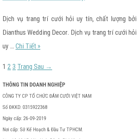
gia
Ấn
Dịch vụ trang trí cưới hỏi uy tín, chất lượng bởi
Độ
Dianthus Wedding Decor. Dịch vụ trang trí cưới hỏi
SheeShya
tại
uy …
Chi Tiết
»
–
Phú
Page
Page
Page
1
2
3
Trang Sau →
Điều
Beach
Quốc
hướng
THÔNG TIN DOANH NGHIỆP
Party
CÔNG TY CP TỔ CHỨC ĐÁM CƯỚI VIỆT NAM
bài
Số ĐKKD: 0315922368
viết
Ngày cấp: 26-09-2019
Nơi cấp: Sở Kế Hoạch & Đầu Tư TPHCM.