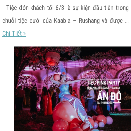
Độ
Tiệc đón khách tối 6/3 là sự kiện đầu tiên trong
ở
chuỗi tiệc cưới của Kaabia – Rushang và được …
Phú
Tiệc
Chi Tiết
»
Quố
cưới
bí
mật
của
đại
gia
Ấn