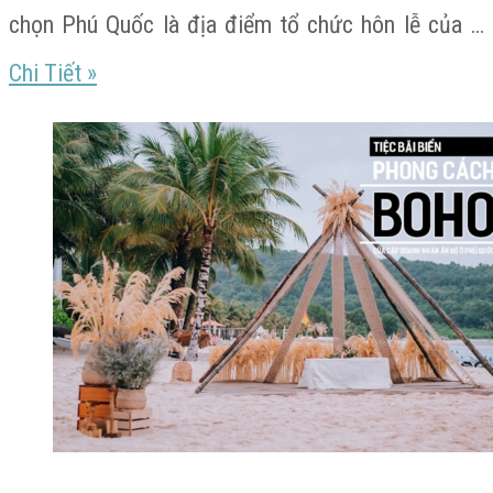
chọn Phú Quốc là địa điểm tổ chức hôn lễ của …
Choáng
Chi Tiết
»
ngợp
đám
cưới
xa
hoa
của
cặp
doanh