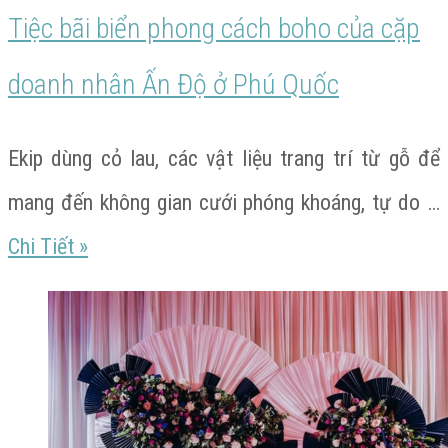
nhân
Tiệc bãi biển phong cách boho của cặp
Ấn
doanh nhân Ấn Độ ở Phú Quốc
Độ
tại
Ekip dùng cỏ lau, các vật liệu trang trí từ gỗ để
Phú
mang đến không gian cưới phóng khoáng, tự do …
Quốc
Tiệc
Chi Tiết
»
bãi
biển
phong
cách