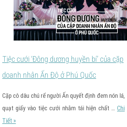
boho
của
cặp
doanh
nhân
Tiệc cưới ‘Đông dương huyền bí’ của cặp
Ấn
doanh nhân Ấn Độ ở Phú Quốc
Độ
ở
Cặp cô dâu chú rể người Ấn quyết định đem nón lá,
Phú
quạt giấy vào tiệc cưới nhằm tái hiện chất …
Chi
Quốc
Tiệc
Tiết
»