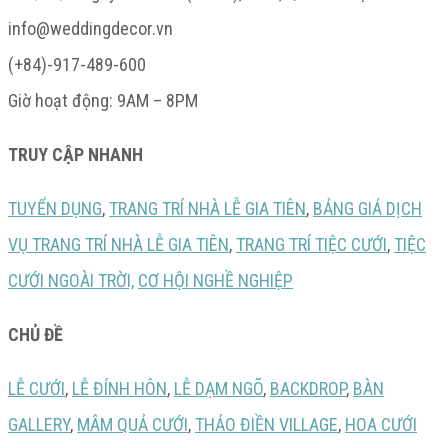
info@weddingdecor.vn
(+84)-917-489-600
Giờ hoạt động: 9AM – 8PM
TRUY CẬP NHANH
TUYỂN DỤNG
,
TRANG TRÍ NHÀ LỄ GIA TIÊN
,
BẢNG GIÁ DỊCH
VỤ TRANG TRÍ NHÀ LỄ GIA TIÊN
,
TRANG TRÍ TIỆC CƯỚI
,
TIỆC
CƯỚI NGOÀI TRỜI,
CƠ HỘI NGHỀ NGHIỆP
CHỦ ĐỀ
LỄ CƯỚI
,
LỄ ĐÍNH HÔN
,
LỄ DẠM NGÕ
,
BACKDROP
,
BÀN
GALLERY
,
MÂM QUẢ CƯỚI
,
THẢO ĐIỀN VILLAGE
,
HOA CƯỚI