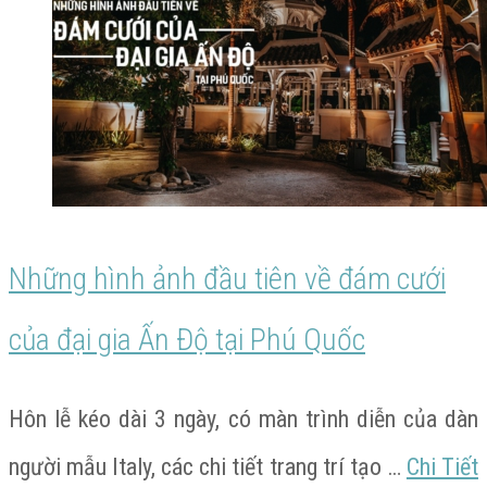
đám
cưới
của
cặp
đại
gia
Những hình ảnh đầu tiên về đám cưới
Ấn
của đại gia Ấn Độ tại Phú Quốc
Độ
tại
Hôn lễ kéo dài 3 ngày, có màn trình diễn của dàn
Phú
người mẫu Italy, các chi tiết trang trí tạo …
Chi Tiết