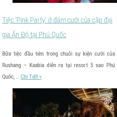
Độ
ở
Tiệc ‘Pink Party’ ở đám cưới của cặp đại
Phú
gia Ấn Độ tại Phú Quốc
Quốc
Bữa tiệc đầu tiên trong chuỗi sự kiện cưới của
Rushang – Kaabia diễn ra tại resort 5 sao Phú
Tiệc
Quốc, …
Chi Tiết
»
‘Pink
Party’
ở