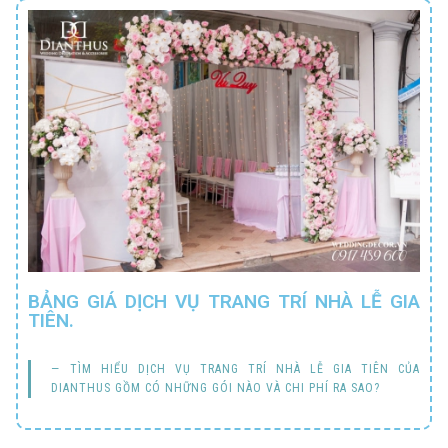
BẢNG GIÁ DỊCH VỤ TRANG TRÍ NHÀ LỄ GIA
TIÊN.
TÌM HIỂU DỊCH VỤ TRANG TRÍ NHÀ LỄ GIA TIÊN CỦA
DIANTHUS GỒM CÓ NHỮNG GÓI NÀO VÀ CHI PHÍ RA SAO?