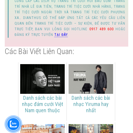
CUNG CẤP
CÁC DỊCH VỤ TRANG TRÍ CƯỚI HỎI
BAO GỒM:
TRANG
TRÍ NHÀ LỄ GIA TIÊN
,
TRANG TRÍ TIỆC CƯỚI NHÀ HÀNG
,
TRANG
TRÍ TIỆC CƯỚI NGOÀI TRỜI
VÀ
TRANG TRÍ TIỆC CƯỚI PHƯƠNG
XA
… DIANTHUS CÓ THỂ ĐÁP ỨNG TẤT CẢ CÁC YÊU CẦU LIÊN
QUAN ĐẾN
TRANG TRÍ TIỆC CƯỚI
–
SỰ KIỆN
, ĐỂ ĐƯỢC TƯ VẤN
TRỰC TIẾP, BẠN VUI LÒNG GỌI
HOTLINE
0917 489 600
HOẶC
ĐĂNG KÝ TRỰC TUYẾN
TẠI ĐÂY
.
Các Bài Viết Liên Quan:
Danh sách các bài
Danh sách các bài
nhạc đám cưới Việt
nhạc Yiruma hay
Nam quen thuộc
nhất