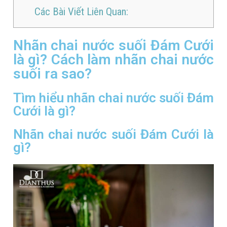
Các Bài Viết Liên Quan:
Nhãn chai nước suối Đám Cưới
là gì? Cách làm nhãn chai nước
suối ra sao?
Tìm hiểu nhãn chai nước suối Đám
Cưới là gì?
Nhãn chai nước suối Đám Cưới là
gì?