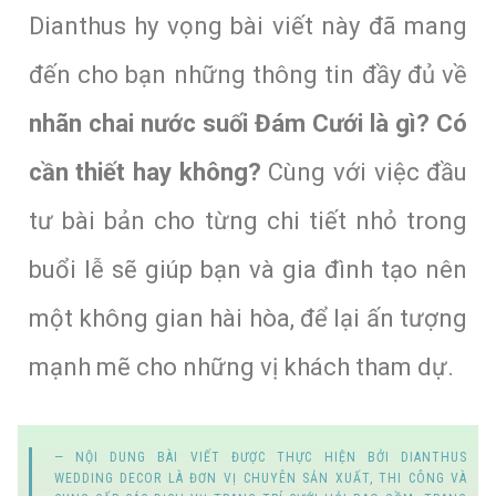
Dianthus hy vọng bài viết này đã mang
đến cho bạn những thông tin đầy đủ về
nhãn chai nước suối Đám Cưới là gì? Có
cần thiết hay không?
Cùng với việc đầu
tư bài bản cho từng chi tiết nhỏ trong
buổi lễ sẽ giúp bạn và gia đình tạo nên
một không gian hài hòa, để lại ấn tượng
mạnh mẽ cho những vị khách tham dự.
NỘI DUNG BÀI VIẾT ĐƯỢC THỰC HIỆN BỞI
DIANTHUS
WEDDING DECOR
LÀ ĐƠN VỊ CHUYÊN SẢN XUẤT, THI CÔNG VÀ