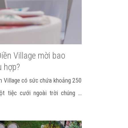
Điền Village mời bao
ù hợp?
n Village có sức chứa khoảng 250
Gallery trong tiệc cưới?
ột tiệc cưới ngoài trời chúng …
 Điền Village mời bao nhiêu khách là phù hợp?