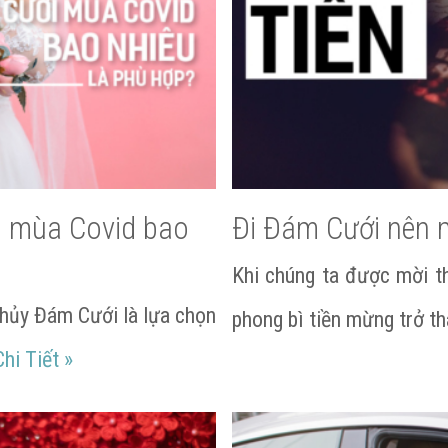
ới mùa Covid bao
Đi Đám Cưới nên 
Khi chúng ta được mời t
 hủy Đám Cưới là lựa chọn
phong bì tiền mừng trở t
Chi phí Trang Trí Lễ Cưới mùa Covid bao nhiê
Chi Tiết
»