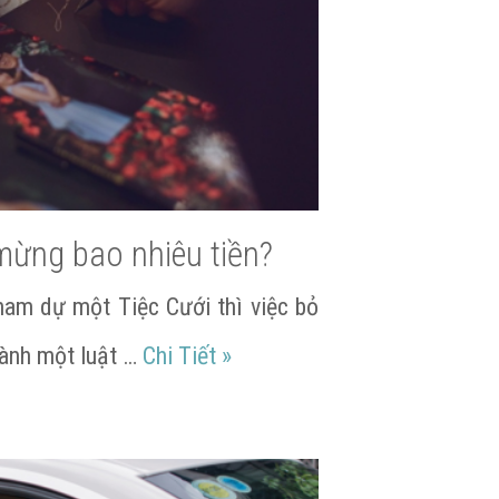
mừng bao nhiêu tiền?
ham dự một Tiệc Cưới thì việc bỏ
Đi Đám Cưới nên mừng bao nh
hành một luật …
Chi Tiết
»
u là phù hợp?