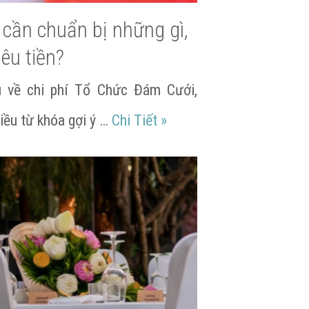
cần chuẩn bị những gì,
iêu tiền?
u về chi phí Tổ Chức Đám Cưới,
 nhiêu?
Tổ chức đám cưới cần chuẩ
iều từ khóa gợi ý …
Chi Tiết
»