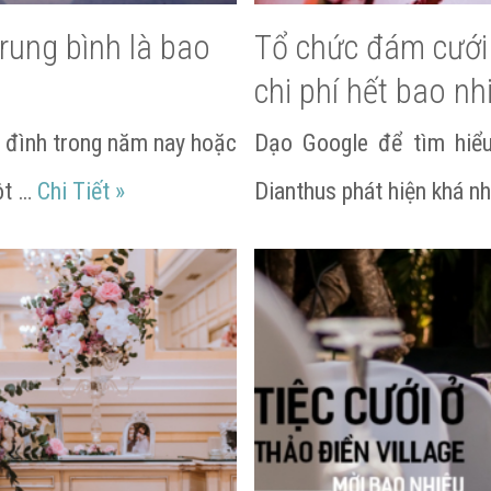
rung bình là bao
Tổ chức đám cưới 
chi phí hết bao nh
a đình trong năm nay hoặc
Dạo Google để tìm hiể
Tổng chi phí Đám Cưới trung bình là bao
ột …
Chi Tiết
»
Dianthus phát hiện khá nh