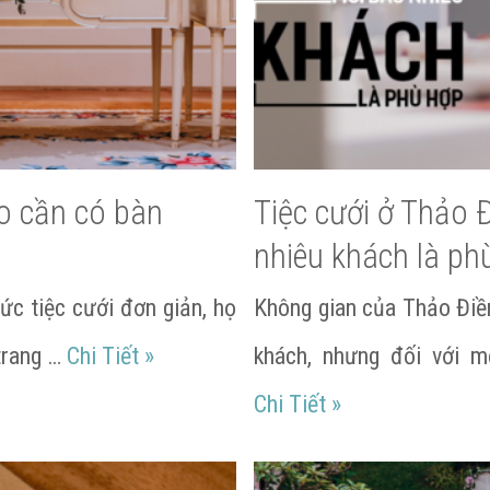
ao cần có bàn
Tiệc cưới ở Thảo 
nhiêu khách là ph
ức tiệc cưới đơn giản, họ
Không gian của Thảo Điề
Bàn Gallery là gì? Tại sao cần có bàn 
trang …
Chi Tiết
»
khách, nhưng đối với m
Tiệc cưới ở Thảo
Chi Tiết
»