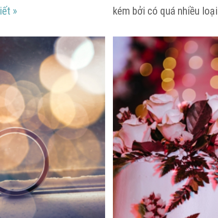
Chi phí Đám Cưới Nhà Gái gồm những gì?
iết
»
kém bởi có quá nhiều loại