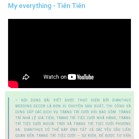
My everything - Tiên Tiên
NỘI DUNG BÀI VIẾT ĐƯỢC THỰC HIỆN BỞI
DIANTHUS
WEDDING DECOR
LÀ ĐƠN VỊ CHUYÊN SẢN XUẤT, THI CÔNG VÀ
CUNG CẤP
CÁC DỊCH VỤ TRANG TRÍ CƯỚI HỎI
BAO GỒM:
TRANG
TRÍ NHÀ LỄ GIA TIÊN
,
TRANG TRÍ TIỆC CƯỚI NHÀ HÀNG
,
TRANG
TRÍ TIỆC CƯỚI NGOÀI TRỜI
VÀ
TRANG TRÍ TIỆC CƯỚI PHƯƠNG
XA
… DIANTHUS CÓ THỂ ĐÁP ỨNG TẤT CẢ CÁC YÊU CẦU LIÊN
QUAN ĐẾN
TRANG TRÍ TIỆC CƯỚI
–
SỰ KIỆN
, ĐỂ ĐƯỢC TƯ VẤN