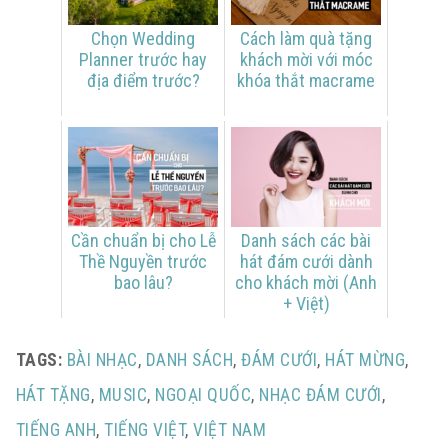
Chọn Wedding
Cách làm quà tặng
Planner trước hay
khách mời với móc
địa điểm trước?
khóa thắt macrame
Cần chuẩn bị cho Lễ
Danh sách các bài
Thề Nguyền trước
hát đám cưới dành
bao lâu?
cho khách mời (Anh
+ Việt)
TAGS:
BÀI NHẠC
,
DANH SÁCH
,
ĐÁM CƯỚI
,
HÁT MỪNG
,
HÁT TẶNG
,
MUSIC
,
NGOẠI QUỐC
,
NHẠC ĐÁM CƯỚI
,
TIẾNG ANH
,
TIẾNG VIỆT
,
VIỆT NAM