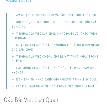
ĐÁM CƯỚI:
ÂM NHẠC TRONG ĐÁM CƯỚI VÀ CÁC HÌNH THỨC THỂ HIỆN.
GỢI Ý CHỌN NHẠC CƯỚI THEO PHONG CÁCH, SỞ THÍCH VÀ
TÔN GIÁO.
Ý NGHĨA CỦA VIỆC LỰA CHỌN NHẠC ĐÁM CƯỚI THEO TỪNG
GIAI ĐOẠN.
NHẠC DẠO ĐÁM CƯỚI LÀ GÌ? NHỮNG LƯU Ý KHI CHỌN NHẠC
DẠO ĐÁM CƯỚI?
Ý NGHĨA CỦA VIỆC CÔ DÂU CHÚ RỂ HÁT TẶNG NHAU TRONG
NGÀY CƯỚI.
HÁT MỪNG ĐÁM CƯỚI LÀ GÌ? CÓ NÊN HÁT MỪNG ĐÁM CƯỚI
KHÔNG?
KỊCH BẢN ÂM NHẠC DÀNH CHO CHƯƠNG TRÌNH TIỆC CƯỚI.
CÁC KIỂU BAN NHẠC NÊN CÓ TRONG TIỆC CƯỚI CỦA BẠN.
Các Bài Viết Liên Quan: