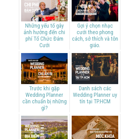
Những yếu tố gây
Gợi ý chọn nhạc
ảnh hưởng đến chi
cưới theo phong
phí Tổ Chức Đám
cách, sở thích và tôn
Cưới
giáo.
Trước khi gặp
Danh sách các
Wedding Planner
Wedding Planner uy
cần chuẩn bị những
tín tại TP.HCM
gì?