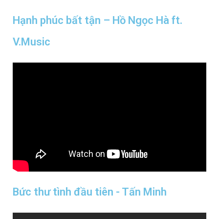
Hạnh phúc bất tận – Hồ Ngọc Hà ft.
V.Music
Bức thư tình đầu tiên - Tấn Minh