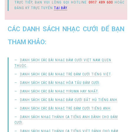
TRỰC TIẾP, BẠN VUI LÒNG GỌI
HOTLINE
0917 489 600
HOẶC
ĐĂNG KÝ TRỰC TUYẾN
TẠI ĐÂY
.
CÁC DANH SÁCH NHẠC CƯỚI ĐỂ BẠN
THAM KHẢO:
DANH SÁCH CÁC BÀI NHẠC ĐÁM CƯỚI VIỆT NAM QUEN
THUỘC
.
DANH SÁCH CÁC BÀI NHẠC TRẺ ĐÁM CƯỚI TIẾNG VIỆT
.
DANH SÁCH CÁC BÀI NHẠC HÒA TẤU ĐÁM CƯỚI
.
DANH SÁCH CÁC BÀI NHẠC YIRUMA HAY NHẤT
.
DANH SÁCH CÁC BÀI NHẠC ĐÁM CƯỚI BẤT HỦ TIẾNG ANH
.
DANH SÁCH CÁC BÀI NHẠC TRẺ ĐÁM CƯỚI TIẾNG ANH
.
DANH SÁCH NHẠC THÁNH CA TIẾNG ANH DÀNH CHO ĐÁM
CƯỚI
.
DANH SÁCH NHẠC THÁNH CA TIẾNG VIỆT DÀNH CHO ĐÁM