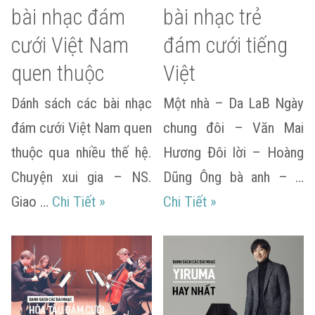
bài nhạc đám
bài nhạc trẻ
cưới Việt Nam
đám cưới tiếng
quen thuộc
Việt
Dánh sách các bài nhạc
Một nhà – Da LaB Ngày
đám cưới Việt Nam quen
chung đôi – Văn Mai
thuộc qua nhiều thế hệ.
Hương Đôi lời – Hoàng
Chuyện xui gia – NS.
Dũng Ông bà anh – …
Danh sách các bài nhạc đám cưới Việ
Danh sách các bài 
Giao …
Chi Tiết
»
Chi Tiết
»