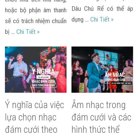
Dâu Chú Rể có thể áp
hoặc bộ phận âm thanh
Gợi ý chọn 
dụng …
Chi Tiết
»
sẽ có trách nhiệm chuẩn
Nhạc dạo đám cưới là gì? Những lưu ý k
bị …
Chi Tiết
»
Ý nghĩa của việc
Âm nhạc trong
lựa chọn nhạc
đám cưới và các
đám cưới theo
hình thức thể