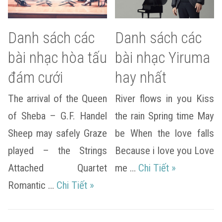
Danh sách các
Danh sách các
bài nhạc hòa tấu
bài nhạc Yiruma
đám cưới
hay nhất
The arrival of the Queen
River flows in you Kiss
of Sheba – G.F. Handel
the rain Spring time May
Sheep may safely Graze
be When the love falls
played – the Strings
Because i love you Love
Danh sách cá
Attached Quartet
me …
Chi Tiết
»
Danh sách các bài nhạc hòa tấu 
Romantic …
Chi Tiết
»