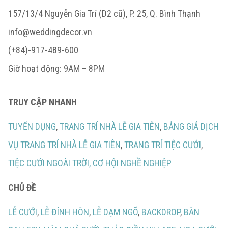
157/13/4 Nguyễn Gia Trí (D2 cũ), P. 25, Q. Bình Thạnh
info@weddingdecor.vn
(+84)-917-489-600
Giờ hoạt động: 9AM – 8PM
TRUY CẬP NHANH
TUYỂN DỤNG
,
TRANG TRÍ NHÀ LỄ GIA TIÊN
,
BẢNG GIÁ DỊCH
VỤ TRANG TRÍ NHÀ LỄ GIA TIÊN
,
TRANG TRÍ TIỆC CƯỚI
,
TIỆC CƯỚI NGOÀI TRỜI,
CƠ HỘI NGHỀ NGHIỆP
CHỦ ĐỀ
LỄ CƯỚI
,
LỄ ĐÍNH HÔN
,
LỄ DẠM NGÕ
,
BACKDROP
,
BÀN