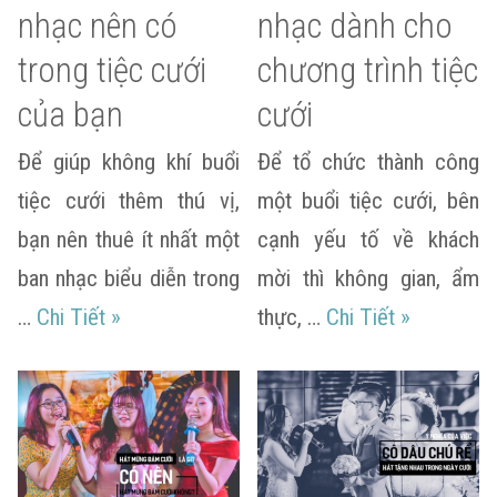
nhạc nên có
nhạc dành cho
trong tiệc cưới
chương trình tiệc
của bạn
cưới
Để giúp không khí buổi
Để tổ chức thành công
tiệc cưới thêm thú vị,
một buổi tiệc cưới, bên
bạn nên thuê ít nhất một
cạnh yếu tố về khách
ban nhạc biểu diễn trong
mời thì không gian, ẩm
Các kiểu ban nhạc nên có trong tiệc cưới c
Kịch bản â
…
Chi Tiết
»
thực, …
Chi Tiết
»