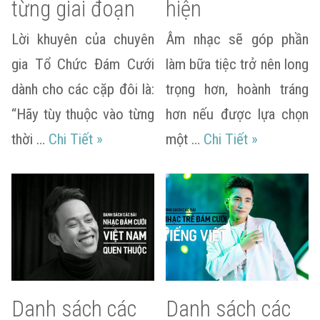
từng giai đoạn
hiện
Lời khuyên của chuyên
Âm nhạc sẽ góp phần
gia Tổ Chức Đám Cưới
làm bữa tiệc trở nên long
dành cho các cặp đôi là:
trọng hơn, hoành tráng
“Hãy tùy thuộc vào từng
hơn nếu được lựa chọn
Ý nghĩa của việc lựa chọn nhạc đám cướ
Âm nhạc tro
thời …
Chi Tiết
»
một …
Chi Tiết
»
Danh sách các
Danh sách các