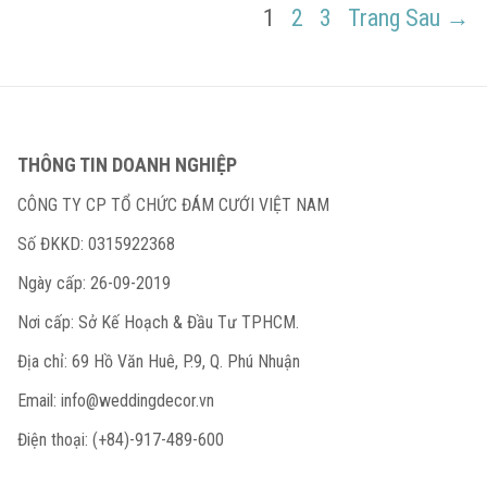
Điều
PAGE
PAGE
PAGE
1
2
3
Trang Sau →
hướng
bài
viết
THÔNG TIN DOANH NGHIỆP
CÔNG TY CP TỔ CHỨC ĐÁM CƯỚI VIỆT NAM
Số ĐKKD: 0315922368
Ngày cấp: 26-09-2019
Nơi cấp: Sở Kế Hoạch & Đầu Tư TPHCM.
Địa chỉ: 69 Hồ Văn Huê, P.9, Q. Phú Nhuận
Email:
info@weddingdecor.vn
Điện thoại: (+84)-917-489-600