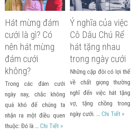
Hát mừng đám
Ý nghĩa của việc
cưới là gì? Có
Cô Dâu Chú Rể
nên hát mừng
hát tặng nhau
đám cưới
trong ngày cưới
không?
Những cặp đôi có lợi thế
về chất giọng thường
Trong các đám cưới
nghĩ đến việc hát tặng
ngày nay, chắc không
vợ, tặng chồng trong
quá khó để chúng ta
Ý ngh
ngày cưới. …
Chi Tiết
»
nhận ra một điều quen
Hát mừng đám cưới là gì? Có 
thuộc: Đó là …
Chi Tiết
»