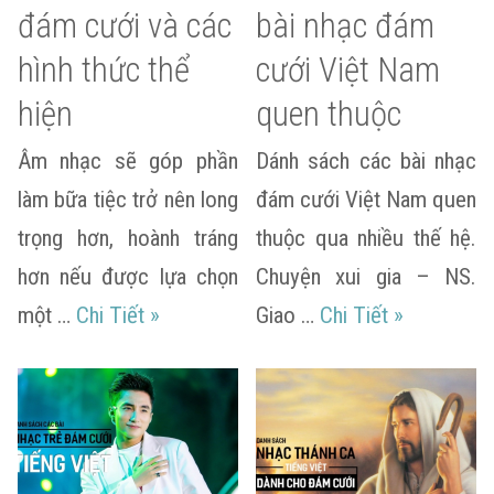
đám cưới và các
bài nhạc đám
hình thức thể
cưới Việt Nam
hiện
quen thuộc
Âm nhạc sẽ góp phần
Dánh sách các bài nhạc
làm bữa tiệc trở nên long
đám cưới Việt Nam quen
trọng hơn, hoành tráng
thuộc qua nhiều thế hệ.
hơn nếu được lựa chọn
Chuyện xui gia – NS.
Âm nhạc trong đám cưới và các hình th
Danh sách 
một …
Chi Tiết
»
Giao …
Chi Tiết
»