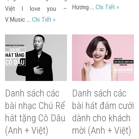
Danh sác
Hương …
Chi Tiết
»
Việt I love you –
Danh sách các bài nhạc Cô Dâu Chú
V.Music …
Chi Tiết
»
Danh sách các
Danh sách các
bài nhạc Chú Rể
bài hát đám cưới
hát tặng Cô Dâu
dành cho khách
(Anh + Việt)
mời (Anh + Việt)