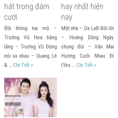
hát trong đám
hay nhất hiện
cưới
nay
Đồi thông hai mộ –
Một nhà – Da LaB Đôi lời
Trường Vũ Hoa bằng
– Hoàng Dũng Ngày
lăng – Trường Vũ Đừng
chung đôi – Văn Mai
nói xa nhau – Quang Lê
Hương Cưới Nhau Đi
Danh sách các bài không nên hát trong đ
Danh sách c
& …
Chi Tiết
»
(Yes …
Chi Tiết
»