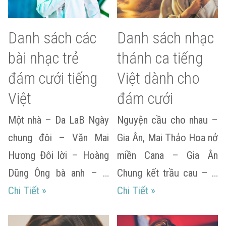
Danh sách các
Danh sách nhạc
bài nhạc trẻ
thánh ca tiếng
đám cưới tiếng
Việt dành cho
Việt
đám cưới
Một nhà – Da LaB Ngày
Nguyện cầu cho nhau –
chung đôi – Văn Mai
Gia Ân, Mai Thảo Hoa nở
Hương Đôi lời – Hoàng
miền Cana – Gia Ân
Dũng Ông bà anh – …
Chung kết trầu cau – …
Danh sách các bài nhạc trẻ đám cưới tiếng Vi
Danh sách nhạc th
Chi Tiết
»
Chi Tiết
»