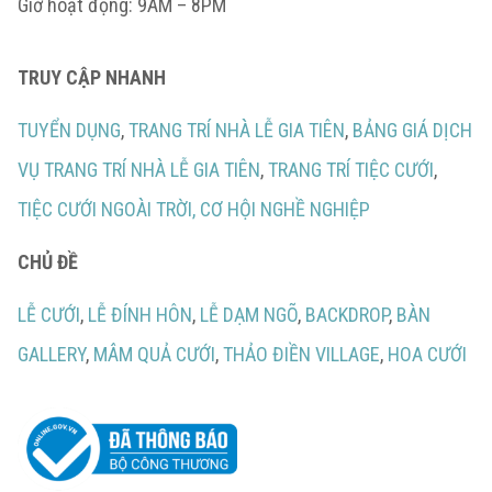
Giờ hoạt động: 9AM – 8PM
TRUY CẬP NHANH
TUYỂN DỤNG
,
TRANG TRÍ NHÀ LỄ GIA TIÊN
,
BẢNG GIÁ DỊCH
VỤ TRANG TRÍ NHÀ LỄ GIA TIÊN
,
TRANG TRÍ TIỆC CƯỚI
,
TIỆC CƯỚI NGOÀI TRỜI,
CƠ HỘI NGHỀ NGHIỆP
CHỦ ĐỀ
LỄ CƯỚI
,
LỄ ĐÍNH HÔN
,
LỄ DẠM NGÕ
,
BACKDROP
,
BÀN
GALLERY
,
MÂM QUẢ CƯỚI
,
THẢO ĐIỀN VILLAGE
,
HOA CƯỚI