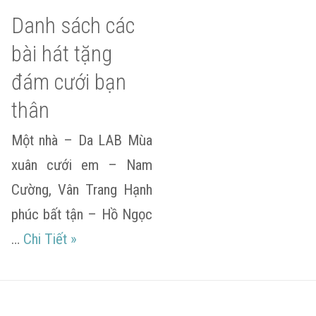
Danh sách các
bài hát tặng
đám cưới bạn
thân
Một nhà – Da LAB Mùa
xuân cưới em – Nam
Cường, Vân Trang Hạnh
phúc bất tận – Hồ Ngọc
Danh sách các bài hát tặng đám cưới bạn t
…
Chi Tiết
»