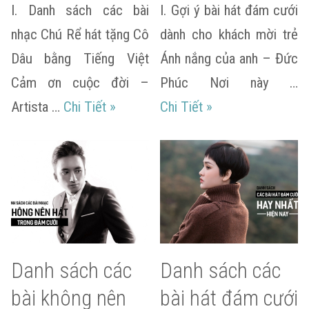
I. Danh sách các bài
I. Gợi ý bài hát đám cưới
nhạc Chú Rể hát tặng Cô
dành cho khách mời trẻ
Dâu bằng Tiếng Việt
Ánh nắng của anh – Đức
Cảm ơn cuộc đời –
Phúc Nơi này …
Danh sách các bài nhạc Chú Rể hát 
Danh sách các bài 
Artista …
Chi Tiết
»
Chi Tiết
»
Danh sách các
Danh sách các
bài không nên
bài hát đám cưới