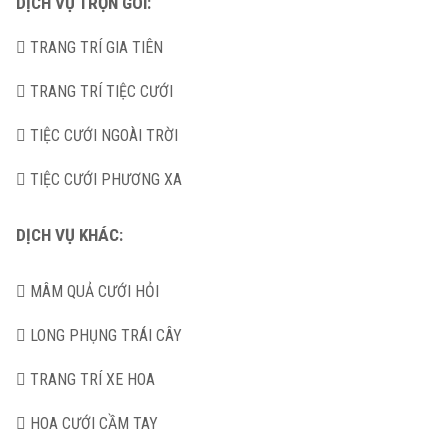
DỊCH VỤ TRỌN GÓI:
TRANG TRÍ GIA TIÊN
TRANG TRÍ TIỆC CƯỚI
TIỆC CƯỚI NGOÀI TRỜI
TIỆC CƯỚI PHƯƠNG XA
DỊCH VỤ KHÁC:
MÂM QUẢ CƯỚI HỎI
LONG PHỤNG TRÁI CÂY
TRANG TRÍ XE HOA
HOA CƯỚI CẦM TAY