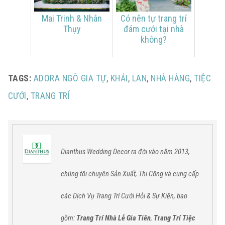
Mai Trinh & Nhân
Có nên tự trang trí
Thụy
đám cưới tại nhà
không?
TAGS:
ADORA NGÔ GIA TỰ
,
KHẢI
,
LAN
,
NHÀ HÀNG
,
TIỆC
CƯỚI
,
TRANG TRÍ
Dianthus Wedding Decor ra đời vào năm 2013,
chúng tôi chuyên Sản Xuất, Thi Công và cung cấp
các
Dịch Vụ Trang Trí Cưới Hỏi & Sự Kiện,
bao
gồm:
Trang Trí Nhà Lễ Gia Tiên
,
Trang Trí Tiệc