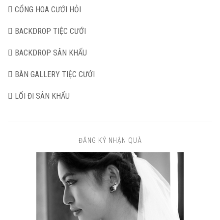
CỔNG HOA CƯỚI HỎI
BACKDROP TIỆC CƯỚI
BACKDROP SÂN KHẤU
BÀN GALLERY TIỆC CƯỚI
LỐI ĐI SÂN KHẤU
ĐĂNG KÝ NHẬN QUÀ