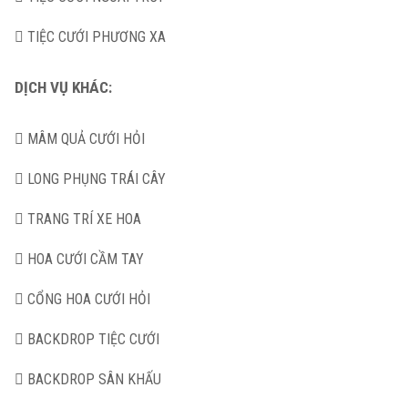
TIỆC CƯỚI PHƯƠNG XA
DỊCH VỤ KHÁC:
MÂM QUẢ CƯỚI HỎI
LONG PHỤNG TRÁI CÂY
TRANG TRÍ XE HOA
HOA CƯỚI CẦM TAY
CỔNG HOA CƯỚI HỎI
BACKDROP TIỆC CƯỚI
BACKDROP SÂN KHẤU