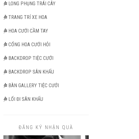
LONG PHỤNG TRÁI CÂY
TRANG TRÍ XE HOA
HOA CƯỚI CẦM TAY
CỔNG HOA CƯỚI HỎI
BACKDROP TIỆC CƯỚI
BACKDROP SÂN KHẤU
BÀN GALLERY TIỆC CƯỚI
LỐI ĐI SÂN KHẤU
ĐĂNG KÝ NHẬN QUÀ