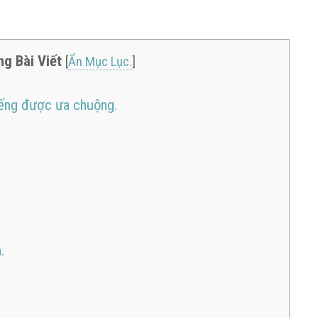
ng Bài Viết
[
Ẩn Mục Lục.
]
tiếng được ưa chuộng.
.