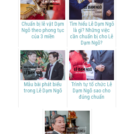
Chuẩn bị lễ vật Dạm
Tìm hiểu Lễ Dạm Ngõ
Ngõ theo phong tục
là gì? Những việc
của 3 miền
cần chuẩn bị cho Lễ
Dạm Ngõ?
Mẫu bài phát biểu
Trình tự tổ chức Lễ
trong Lễ Dạm Ngõ
Dạm Ngõ sao cho
đúng chuẩn