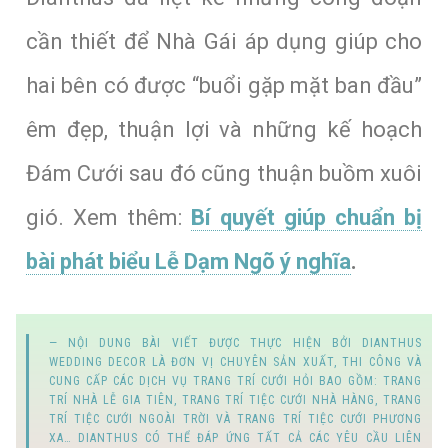
cần thiết để Nhà Gái áp dụng giúp cho
hai bên có được “buổi gặp mặt ban đầu”
êm đẹp, thuận lợi và những kế hoạch
Đám Cưới sau đó cũng thuận buồm xuôi
gió.
Xem thêm:
Bí quyết giúp chuẩn bị
bài phát biểu Lễ Dạm Ngõ ý nghĩa
.
NỘI DUNG BÀI VIẾT ĐƯỢC THỰC HIỆN BỞI
DIANTHUS
WEDDING DECOR
LÀ ĐƠN VỊ CHUYÊN SẢN XUẤT, THI CÔNG VÀ
CUNG CẤP
CÁC DỊCH VỤ TRANG TRÍ CƯỚI HỎI
BAO GỒM:
TRANG
TRÍ NHÀ LỄ GIA TIÊN
,
TRANG TRÍ TIỆC CƯỚI NHÀ HÀNG
,
TRANG
TRÍ TIỆC CƯỚI NGOÀI TRỜI
VÀ
TRANG TRÍ TIỆC CƯỚI PHƯƠNG
XA
… DIANTHUS CÓ THỂ ĐÁP ỨNG TẤT CẢ CÁC YÊU CẦU LIÊN