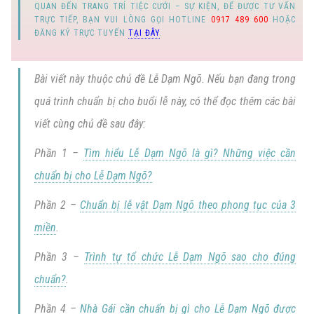
QUAN ĐẾN
TRANG TRÍ TIỆC CƯỚI
–
SỰ KIỆN
, ĐỂ ĐƯỢC TƯ VẤN
TRỰC TIẾP, BẠN VUI LÒNG GỌI
HOTLINE
0917 489 600
HOẶC
ĐĂNG KÝ TRỰC TUYẾN
TẠI ĐÂY
.
Bài viết này thuộc chủ đề
Lễ Dạm Ngõ
. Nếu bạn đang trong
quá trình chuẩn bị cho buổi lễ này, có thể đọc thêm các bài
viết cùng chủ đề sau đây:
Phần 1 –
Tìm hiểu Lễ Dạm Ngõ là gì? Những việc cần
chuẩn bị cho Lễ Dạm Ngõ?
Phần 2 –
Chuẩn bị lễ vật Dạm Ngõ theo phong tục của 3
miền
.
Phần 3 –
Trình tự tổ chức Lễ Dạm Ngõ sao cho đúng
chuẩn?
.
Phần 4 –
Nhà Gái cần chuẩn bị gì cho Lễ Dạm Ngõ được