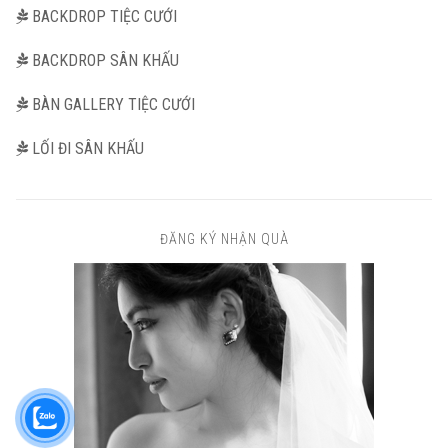
BACKDROP TIỆC CƯỚI
BACKDROP SÂN KHẤU
BÀN GALLERY TIỆC CƯỚI
LỐI ĐI SÂN KHẤU
ĐĂNG KÝ NHẬN QUÀ