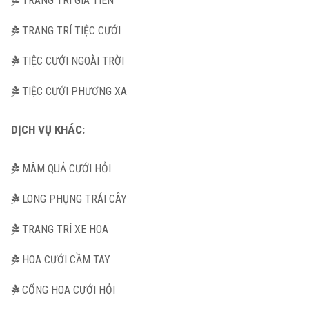
TRANG TRÍ GIA TIÊN
TRANG TRÍ TIỆC CƯỚI
TIỆC CƯỚI NGOÀI TRỜI
TIỆC CƯỚI PHƯƠNG XA
DỊCH VỤ KHÁC:
MÂM QUẢ CƯỚI HỎI
LONG PHỤNG TRÁI CÂY
TRANG TRÍ XE HOA
HOA CƯỚI CẦM TAY
CỔNG HOA CƯỚI HỎI