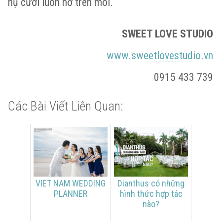
nụ cười luôn nở trên môi.
SWEET LOVE STUDIO
www.sweetlovestudio.vn
0915 433 739
Các Bài Viết Liên Quan:
VIET NAM WEDDING
Dianthus có những
PLANNER
hình thức hợp tác
nào?