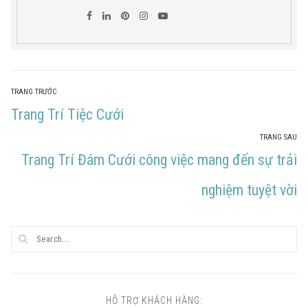
Điều
TRANG TRƯỚC
Trang
Trang Trí Tiệc Cưới
hướng
TRANG SAU
bài
Trước
Trang
Trang Trí Đám Cưới công việc mang đến sự trải
viết
post:
Sau
nghiệm tuyệt vời
post:
HỖ TRỢ KHÁCH HÀNG: