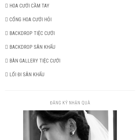
HOA CƯỚI CẦM TAY
CỔNG HOA CƯỚI HỎI
BACKDROP TIỆC CƯỚI
BACKDROP SÂN KHẤU
BÀN GALLERY TIỆC CƯỚI
LỐI ĐI SÂN KHẤU
ĐĂNG KÝ NHẬN QUÀ