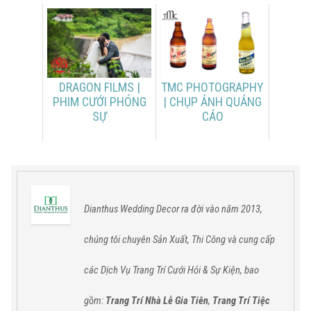
DRAGON FILMS |
TMC PHOTOGRAPHY
PHIM CƯỚI PHÓNG
| CHỤP ẢNH QUẢNG
SỰ
CÁO
Dianthus Wedding Decor ra đời vào năm 2013,
chúng tôi chuyên Sản Xuất, Thi Công và cung cấp
các
Dịch Vụ Trang Trí Cưới Hỏi & Sự Kiện,
bao
gồm:
Trang Trí Nhà Lễ Gia Tiên
,
Trang Trí Tiệc