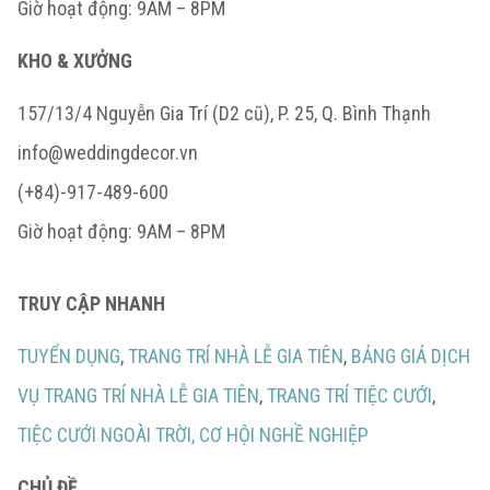
Giờ hoạt động: 9AM – 8PM
KHO & XƯỞNG
157/13/4 Nguyễn Gia Trí (D2 cũ), P. 25, Q. Bình Thạnh
info@weddingdecor.vn
(+84)-917-489-600
Giờ hoạt động: 9AM – 8PM
TRUY CẬP NHANH
TUYỂN DỤNG
,
TRANG TRÍ NHÀ LỄ GIA TIÊN
,
BẢNG GIÁ DỊCH
VỤ TRANG TRÍ NHÀ LỄ GIA TIÊN
,
TRANG TRÍ TIỆC CƯỚI
,
TIỆC CƯỚI NGOÀI TRỜI,
CƠ HỘI NGHỀ NGHIỆP
CHỦ ĐỀ