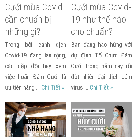
Cưới mùa Covid
Cưới mùa Covid-
cần chuẩn bị
19 như thế nào
những gì?
cho chuẩn?
Trong bối cảnh dịch
Bạn đang hào hứng với
Covid-19 đang lan rộng,
dự định Tổ Chức Đám
các cặp đôi hãy xem
Cưới trong năm nay rồi
việc hoãn Đám Cưới là
đột nhiên đại dịch cúm
Muốn làm Lễ Cưới mùa Covid c
Kế hoạch Đ
ưu tiên hàng …
Chi Tiết
»
virus …
Chi Tiết
»