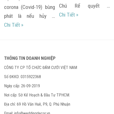
Chú Rể quyết …
corona (Covid-19) bùng
Đặt dịch vụ xong r
Chi Tiết
»
phát là nếu hủy …
Hủy cưới vì Covid có đòi được tiền cọc nhà 
Chi Tiết
»
THÔNG TIN DOANH NGHIỆP
CÔNG TY CP TỔ CHỨC ĐÁM CƯỚI VIỆT NAM
Số ĐKKD: 0315922368
Ngày cấp: 26-09-2019
Nơi cấp: Sở Kế Hoạch & Đầu Tư TPHCM.
Địa chỉ: 69 Hồ Văn Huê, P.9, Q. Phú Nhuận
Email:
info@weddingdecor.vn