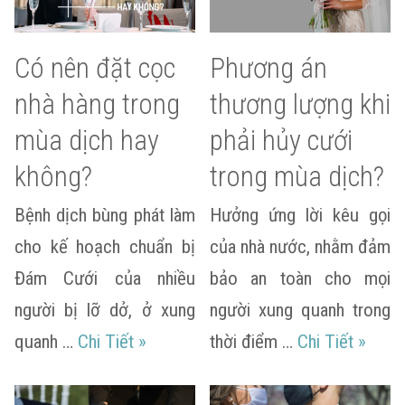
Có nên đặt cọc
Phương án
nhà hàng trong
thương lượng khi
mùa dịch hay
phải hủy cưới
không?
trong mùa dịch?
Bệnh dịch bùng phát làm
Hưởng ứng lời kêu gọi
cho kế hoạch chuẩn bị
của nhà nước, nhằm đảm
Đám Cưới của nhiều
bảo an toàn cho mọi
người bị lỡ dở, ở xung
người xung quanh trong
Có nên đặt cọc nhà hàng trong mùa 
Phương
quanh …
Chi Tiết
»
thời điểm …
Chi Tiết
»