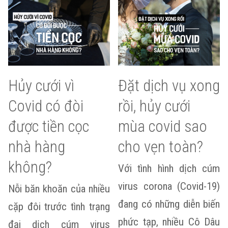
Hủy cưới vì
Đặt dịch vụ xong
Covid có đòi
rồi, hủy cưới
được tiền cọc
mùa covid sao
nhà hàng
cho vẹn toàn?
không?
Với tình hình dịch cúm
virus corona (Covid-19)
Nỗi băn khoăn của nhiều
đang có những diễn biến
cặp đôi trước tình trạng
phức tạp, nhiều Cô Dâu
đại dịch cúm virus