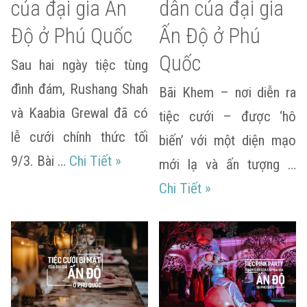
của đại gia Ấn
dân của đại gia
Độ ở Phú Quốc
Ấn Độ ở Phú
Quốc
Sau hai ngày tiệc tùng
đình đám, Rushang Shah
Bãi Khem – nơi diễn ra
và Kaabia Grewal đã có
tiệc cưới – được ‘hô
lễ cưới chính thức tối
biến’ với một diện mạo
Tiệc cưới ‘Đại dương huyền ảo’ củ
9/3. Bài …
Chi Tiết
»
mới lạ và ấn tượng …
Tiệc cưới thứ 2 p
Chi Tiết
»