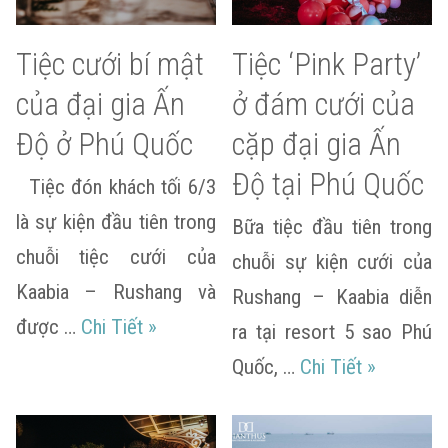
Tiệc cưới bí mật
Tiệc ‘Pink Party’
của đại gia Ấn
ở đám cưới của
Độ ở Phú Quốc
cặp đại gia Ấn
Độ tại Phú Quốc
Tiệc đón khách tối 6/3
là sự kiện đầu tiên trong
Bữa tiệc đầu tiên trong
chuỗi tiệc cưới của
chuỗi sự kiện cưới của
Kaabia – Rushang và
Rushang – Kaabia diễn
Tiệc cưới bí mật của đại gia Ấn Độ ở
được …
Chi Tiết
»
ra tại resort 5 sao Phú
Tiệc ‘Pink
Quốc, …
Chi Tiết
»