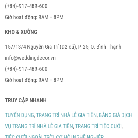
(+84)-917-489-600
Giờ hoạt động: 9AM – 8PM
KHO & XƯỞNG
157/13/4 Nguyễn Gia Trí (D2 cũ), P. 25, Q. Bình Thạnh
info@weddingdecor.vn
(+84)-917-489-600
Giờ hoạt động: 9AM – 8PM
TRUY CẬP NHANH
TUYỂN DỤNG
,
TRANG TRÍ NHÀ LỄ GIA TIÊN
,
BẢNG GIÁ DỊCH
VỤ TRANG TRÍ NHÀ LỄ GIA TIÊN
,
TRANG TRÍ TIỆC CƯỚI
,
TIỆC CƯỚI NGOÀI TRỜI,
CƠ HỘI NGHỀ NGHIỆP