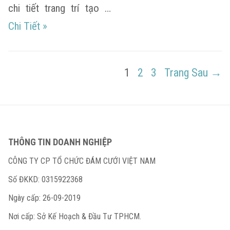
chi tiết trang trí tạo …
Những hình ảnh đầu tiên về đám cưới của đại 
Chi Tiết
»
Điều
PAGE
PAGE
PAGE
1
2
3
Trang Sau →
hướng
bài
viết
THÔNG TIN DOANH NGHIỆP
CÔNG TY CP TỔ CHỨC ĐÁM CƯỚI VIỆT NAM
Số ĐKKD: 0315922368
Ngày cấp: 26-09-2019
Nơi cấp: Sở Kế Hoạch & Đầu Tư TPHCM.