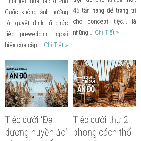
Thời tiết mưa bão ở Phú
45 tấn hàng để trang trí
Quốc không ảnh hưởng
cho concept tiệc… là
tới quyết định tổ chức
Hôn lễ đạ
những …
Chi Tiết
»
tiệc prewedding ngoài
Tiệc prewedding nhiệt đới củ
biển của cặp …
Chi Tiết
»
Tiệc cưới ‘Đại
Tiệc cưới thứ 2
dương huyền ảo’
phong cách thổ