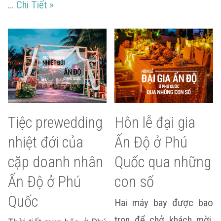
Tiệc cưới ‘Đông dương huyền bí’ của cặp 
…
Chi Tiết
»
Tiệc prewedding
Hôn lễ đại gia
nhiệt đới của
Ấn Độ ở Phú
cặp doanh nhân
Quốc qua những
Ấn Độ ở Phú
con số
Quốc
Hai máy bay được bao
trọn để chở khách mời,