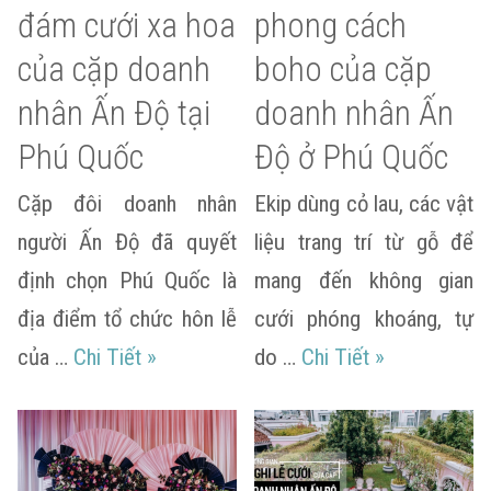
đám cưới xa hoa
phong cách
của cặp doanh
boho của cặp
nhân Ấn Độ tại
doanh nhân Ấn
Phú Quốc
Độ ở Phú Quốc
Cặp đôi doanh nhân
Ekip dùng cỏ lau, các vật
người Ấn Độ đã quyết
liệu trang trí từ gỗ để
định chọn Phú Quốc là
mang đến không gian
địa điểm tổ chức hôn lễ
cưới phóng khoáng, tự
Choáng ngợp đám cưới xa hoa của cặp 
Tiệc bãi biể
của …
Chi Tiết
»
do …
Chi Tiết
»