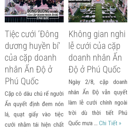
Tiệc cưới ‘Đông
Không gian nghi
dương huyền bí’
lễ cưới của cặp
của cặp doanh
doanh nhân Ấn
nhân Ấn Độ ở
Độ ở Phú Quốc
Phú Quốc
Ngày 2/8, cặp doanh
nhân Ấn Độ vẫn quyết
Cặp cô dâu chú rể người
làm lễ cưới chính ngoài
Ấn quyết định đem nón
trời dù thời tiết Phú
lá, quạt giấy vào tiệc
Không
Quốc mưa …
Chi Tiết
»
cưới nhằm tái hiện chất