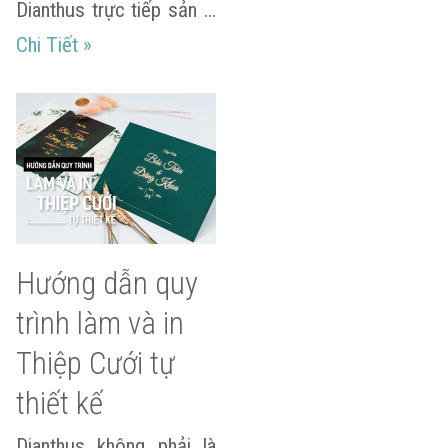
Dianthus trực tiếp sản …
Quá trình làm móc khóa macrame handmade t
Chi Tiết
»
Hướng dẫn quy
trình làm và in
Thiệp Cưới tự
thiết kế
Dianthus không phải là