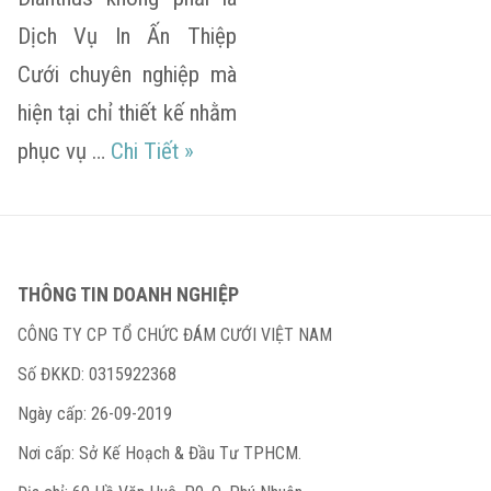
Dịch Vụ In Ấn Thiệp
Cưới chuyên nghiệp mà
hiện tại chỉ thiết kế nhằm
Hướng dẫn quy trình làm và in Thiệp
phục vụ …
Chi Tiết
»
THÔNG TIN DOANH NGHIỆP
CÔNG TY CP TỔ CHỨC ĐÁM CƯỚI VIỆT NAM
Số ĐKKD: 0315922368
Ngày cấp: 26-09-2019
Nơi cấp: Sở Kế Hoạch & Đầu Tư TPHCM.