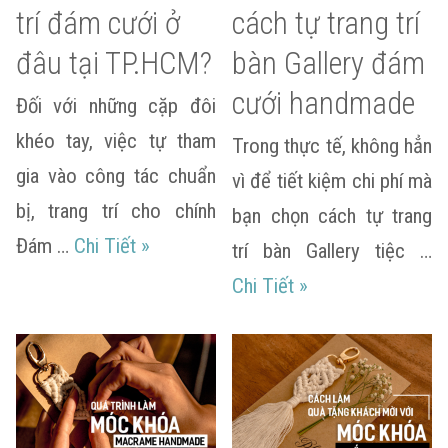
trí đám cưới ở
cách tự trang trí
đâu tại TP.HCM?
bàn Gallery đám
cưới handmade
Đối với những cặp đôi
khéo tay, việc tự tham
Trong thực tế, không hẳn
gia vào công tác chuẩn
vì để tiết kiệm chi phí mà
bị, trang trí cho chính
bạn chọn cách tự trang
Mua đồ tự trang trí đám cưới ở đâu t
Đám …
Chi Tiết
»
trí bàn Gallery tiệc …
Hướng dẫn 5 cách 
Chi Tiết
»