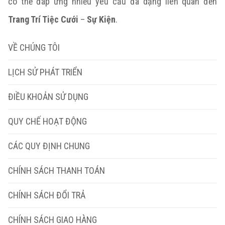
có thể đáp ứng nhiều yêu cầu đa dạng liên quan đến
Trang Trí Tiệc Cưới
–
Sự Kiện
.
VỀ CHÚNG TÔI
LỊCH SỬ PHÁT TRIỂN
ĐIỀU KHOẢN SỬ DỤNG
QUY CHẾ HOẠT ĐỘNG
CÁC QUY ĐỊNH CHUNG
CHÍNH SÁCH THANH TOÁN
CHÍNH SÁCH ĐỔI TRẢ
CHÍNH SÁCH GIAO HÀNG