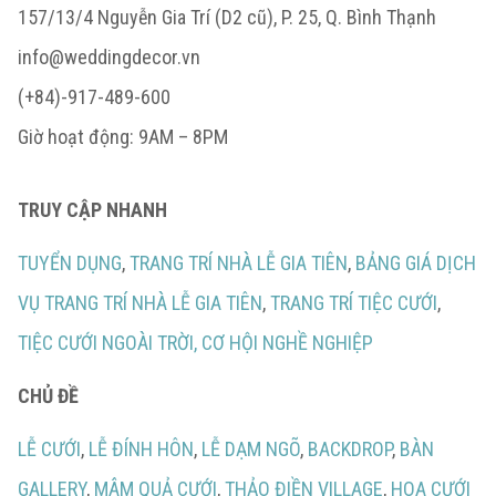
157/13/4 Nguyễn Gia Trí (D2 cũ), P. 25, Q. Bình Thạnh
info@weddingdecor.vn
(+84)-917-489-600
Giờ hoạt động: 9AM – 8PM
TRUY CẬP NHANH
TUYỂN DỤNG
,
TRANG TRÍ NHÀ LỄ GIA TIÊN
,
BẢNG GIÁ DỊCH
VỤ TRANG TRÍ NHÀ LỄ GIA TIÊN
,
TRANG TRÍ TIỆC CƯỚI
,
TIỆC CƯỚI NGOÀI TRỜI,
CƠ HỘI NGHỀ NGHIỆP
CHỦ ĐỀ
LỄ CƯỚI
,
LỄ ĐÍNH HÔN
,
LỄ DẠM NGÕ
,
BACKDROP
,
BÀN
GALLERY
,
MÂM QUẢ CƯỚI
,
THẢO ĐIỀN VILLAGE
,
HOA CƯỚI