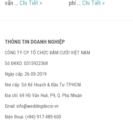
Những thông tin nên chia sẻ với Weddin
Các yếu tố ả
vấn …
Chi Tiết
»
phí …
Chi Tiết
»
THÔNG TIN DOANH NGHIỆP
CÔNG TY CP TỔ CHỨC ĐÁM CƯỚI VIỆT NAM
Số ĐKKD: 0315922368
Ngày cấp: 26-09-2019
Nơi cấp: Sở Kế Hoạch & Đầu Tư TPHCM.
Địa chỉ: 69 Hồ Văn Huê, P.9, Q. Phú Nhuận
Email:
info@weddingdecor.vn
Điện thoại: (+84)-917-489-600