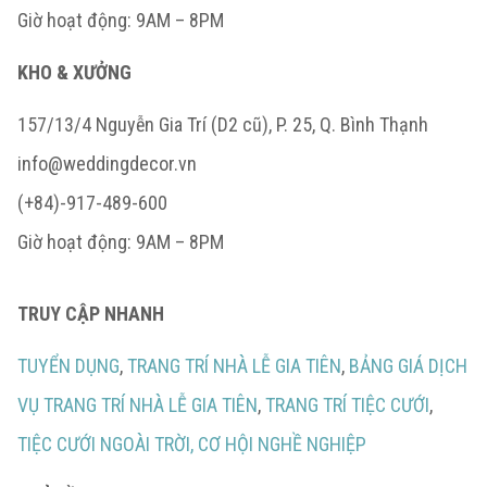
Giờ hoạt động: 9AM – 8PM
KHO & XƯỞNG
157/13/4 Nguyễn Gia Trí (D2 cũ), P. 25, Q. Bình Thạnh
info@weddingdecor.vn
(+84)-917-489-600
Giờ hoạt động: 9AM – 8PM
TRUY CẬP NHANH
TUYỂN DỤNG
,
TRANG TRÍ NHÀ LỄ GIA TIÊN
,
BẢNG GIÁ DỊCH
VỤ TRANG TRÍ NHÀ LỄ GIA TIÊN
,
TRANG TRÍ TIỆC CƯỚI
,
TIỆC CƯỚI NGOÀI TRỜI,
CƠ HỘI NGHỀ NGHIỆP