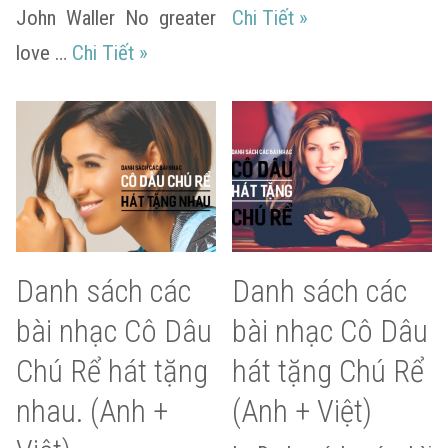
Danh sách nhạc th
John Waller No greater
Chi Tiết
»
Danh sách nhạc thánh ca tiếng Anh dà
love …
Chi Tiết
»
Danh sách các
Danh sách các
bài nhạc Cô Dâu
bài nhạc Cô Dâu
Chú Rể hát tặng
hát tặng Chú Rể
nhau. (Anh +
(Anh + Việt)