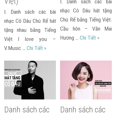
Việt)
I. Danh sách các bài
nhạc Cô Dâu hát tặng
I. Danh sách các bài
Chú Rể bằng Tiếng Việt.
nhạc Cô Dâu Chú Rể hát
Cầu hôn – Văn Mai
tặng nhau bằng Tiếng
Danh sác
Hương …
Chi Tiết
»
Việt I love you –
Danh sách các bài nhạc Cô Dâu Chú
V.Music …
Chi Tiết
»
Danh sách các
Danh sách các