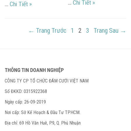
Danh sách các bà
…
Chi Tiết
»
Danh sách các bài hát tặng đám cưới bạn t
…
Chi Tiết
»
Điều
PAGE
PAGE
PAGE
← Trang Trước
1
2
3
Trang Sau →
hướng
bài
viết
THÔNG TIN DOANH NGHIỆP
CÔNG TY CP TỔ CHỨC ĐÁM CƯỚI VIỆT NAM
Số ĐKKD: 0315922368
Ngày cấp: 26-09-2019
Nơi cấp: Sở Kế Hoạch & Đầu Tư TPHCM.
Địa chỉ: 69 Hồ Văn Huê, P.9, Q. Phú Nhuận