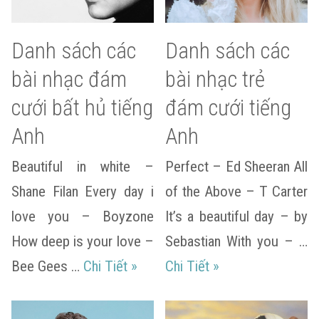
Danh sách các
Danh sách các
bài nhạc đám
bài nhạc trẻ
cưới bất hủ tiếng
đám cưới tiếng
Anh
Anh
Beautiful in white –
Perfect – Ed Sheeran All
Shane Filan Every day i
of the Above – T Carter
love you – Boyzone
It’s a beautiful day – by
How deep is your love –
Sebastian With you – …
Danh sách các bài nhạc đám cưới
Danh sách các bài 
Bee Gees …
Chi Tiết
»
Chi Tiết
»