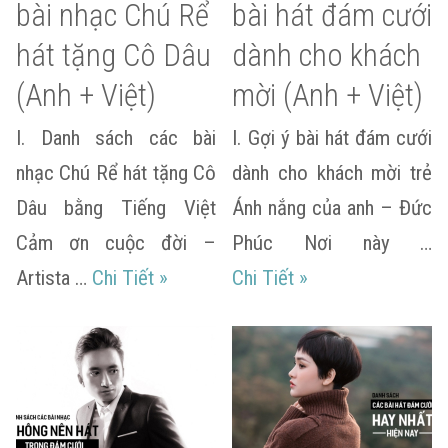
bài nhạc Chú Rể
bài hát đám cưới
hát tặng Cô Dâu
dành cho khách
(Anh + Việt)
mời (Anh + Việt)
I. Danh sách các bài
I. Gợi ý bài hát đám cưới
nhạc Chú Rể hát tặng Cô
dành cho khách mời trẻ
Dâu bằng Tiếng Việt
Ánh nắng của anh – Đức
Cảm ơn cuộc đời –
Phúc Nơi này …
Danh sách các bài nhạc Chú Rể hát 
Danh sách các bài 
Artista …
Chi Tiết
»
Chi Tiết
»