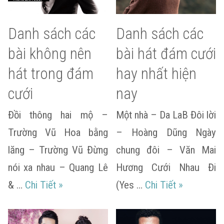
Danh sách các
Danh sách các
bài không nên
bài hát đám cưới
hát trong đám
hay nhất hiện
cưới
nay
Đồi thông hai mộ –
Một nhà – Da LaB Đôi lời
Trường Vũ Hoa bằng
– Hoàng Dũng Ngày
lăng – Trường Vũ Đừng
chung đôi – Văn Mai
nói xa nhau – Quang Lê
Hương Cưới Nhau Đi
Danh sách các bài không nên hát trong đ
Danh sách c
& …
Chi Tiết
»
(Yes …
Chi Tiết
»