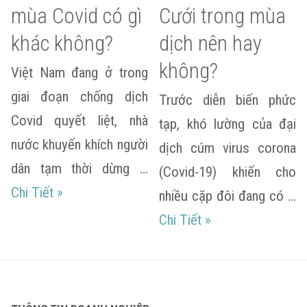
mùa Covid có gì
Cưới trong mùa
khác không?
dịch nên hay
không?
Việt Nam đang ở trong
giai đoạn chống dịch
Trước diễn biến phức
Covid quyết liệt, nhà
tạp, khó lường của đại
nước khuyến khích người
dịch cúm virus corona
dân tạm thời dừng …
(Covid-19) khiến cho
Trình tự Lễ Cưới mùa Covid có gì khác không
Chi Tiết
»
nhiều cặp đôi đang có …
Tổ Chức Đám Cưới 
Chi Tiết
»