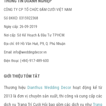
THÔNG TIN DOANH NGHIỆP
CÔNG TY CP TỔ CHỨC ĐÁM CƯỚI VIỆT NAM
Số ĐKKD: 0315922368
Ngày cấp: 26-09-2019
Nơi cấp: Sở Kế Hoạch & Đầu Tư TPHCM.
Địa chỉ: 69 Hồ Văn Huê, P.9, Q. Phú Nhuận
Email:
info@weddingdecor.vn
Điện thoại: (+84)-917-489-600
GIỚI THIỆU TÓM TẮT
Thương hiệu
Dianthus Wedding Decor
hoạt động kể từ
2013 là đơn vị chuyên sản xuất, thi công và cung cấp các
dịch vụ Trang Trí Cưới Hỏi bao gồm các dịch vụ như
Trang