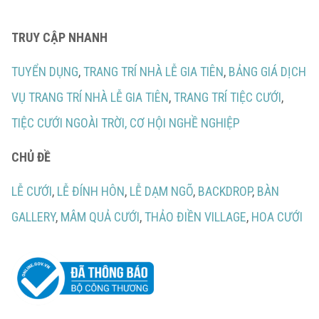
TRUY CẬP NHANH
TUYỂN DỤNG
,
TRANG TRÍ NHÀ LỄ GIA TIÊN
,
BẢNG GIÁ DỊCH
VỤ TRANG TRÍ NHÀ LỄ GIA TIÊN
,
TRANG TRÍ TIỆC CƯỚI
,
TIỆC CƯỚI NGOÀI TRỜI,
CƠ HỘI NGHỀ NGHIỆP
CHỦ ĐỀ
LỄ CƯỚI
,
LỄ ĐÍNH HÔN
,
LỄ DẠM NGÕ
,
BACKDROP
,
BÀN
GALLERY
,
MÂM QUẢ CƯỚI
,
THẢO ĐIỀN VILLAGE
,
HOA CƯỚI