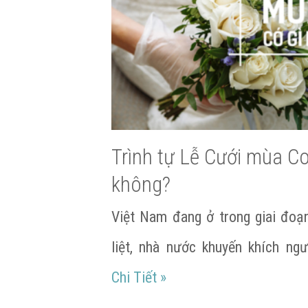
Trình tự Lễ Cưới mùa Co
không?
Việt Nam đang ở trong giai đoạ
liệt, nhà nước khuyến khích ng
Trình tự Lễ Cưới mùa Cov
Chi Tiết
»