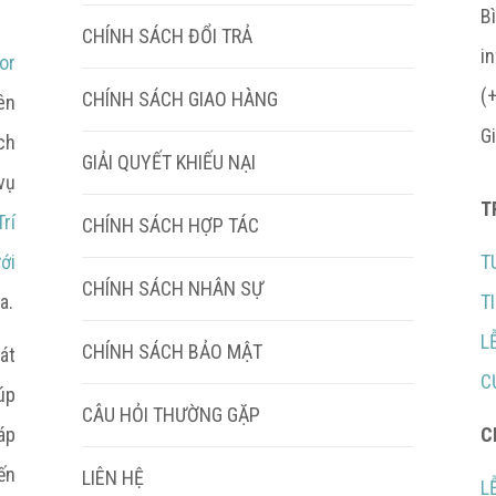
B
CHÍNH SÁCH ĐỔI TRẢ
i
or
(
CHÍNH SÁCH GIAO HÀNG
ên
G
ch
GIẢI QUYẾT KHIẾU NẠI
vụ
T
rí
CHÍNH SÁCH HỢP TÁC
ới
T
CHÍNH SÁCH NHÂN SỰ
a.
T
L
CHÍNH SÁCH BẢO MẬT
át
C
úp
CÂU HỎI THƯỜNG GẶP
áp
C
ến
LIÊN HỆ
L