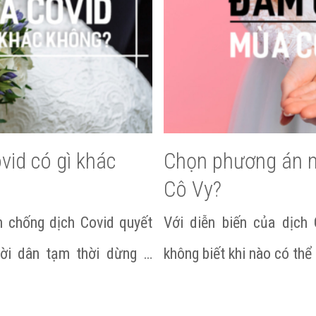
vid có gì khác
Chọn phương án 
Cô Vy?
n chống dịch Covid quyết
Với diễn biến của dịch 
ười dân tạm thời dừng …
không biết khi nào có th
id có gì khác không?