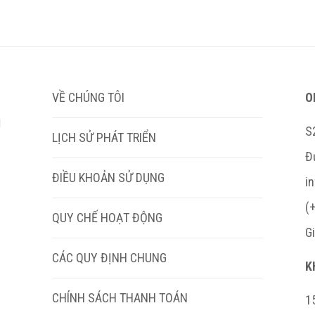
VỀ CHÚNG TÔI
O
M
S
LỊCH SỬ PHÁT TRIỂN
Đ
ĐIỀU KHOẢN SỬ DỤNG
i
(
QUY CHẾ HOẠT ĐỘNG
G
CÁC QUY ĐỊNH CHUNG
K
CHÍNH SÁCH THANH TOÁN
15