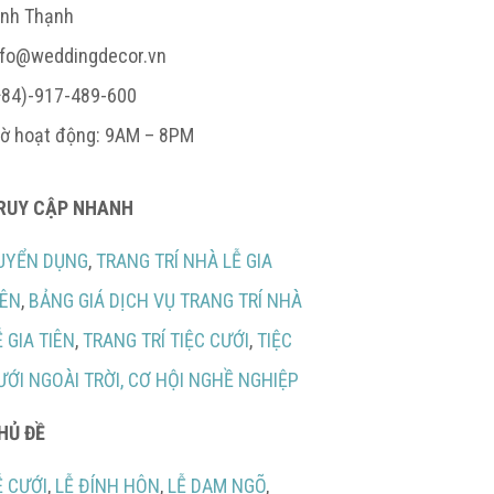
ình Thạnh
nfo@weddingdecor.vn
+84)-917-489-600
iờ hoạt động: 9AM – 8PM
RUY CẬP NHANH
UYỂN DỤNG
,
TRANG TRÍ NHÀ LỄ GIA
IÊN
,
BẢNG GIÁ DỊCH VỤ TRANG TRÍ NHÀ
Ễ GIA TIÊN
,
TRANG TRÍ TIỆC CƯỚI
,
TIỆC
ƯỚI NGOÀI TRỜI,
CƠ HỘI NGHỀ NGHIỆP
HỦ ĐỀ
Ễ CƯỚI
,
LỄ ĐÍNH HÔN
,
LỄ DẠM NGÕ
,