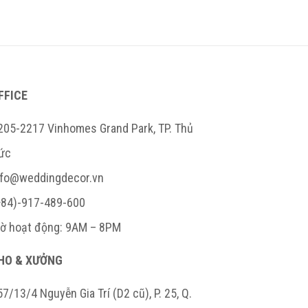
FFICE
205-2217 Vinhomes Grand Park, TP. Thủ
ức
nfo@weddingdecor.vn
+84)-917-489-600
iờ hoạt động: 9AM – 8PM
HO & XƯỞNG
7/13/4 Nguyễn Gia Trí (D2 cũ), P. 25, Q.