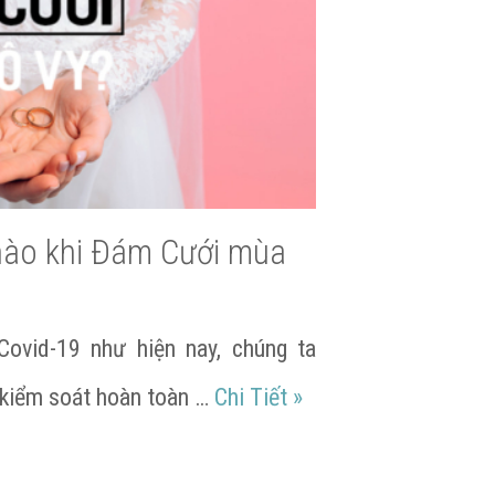
nào khi Đám Cưới mùa
Covid-19 như hiện nay, chúng ta
Chọn phương án nào 
ể kiểm soát hoàn toàn …
Chi Tiết
»