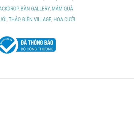
ACKDROP
,
BÀN GALLERY
,
MÂM QUẢ
ƯỚI
,
THẢO ĐIỀN VILLAGE
,
HOA CƯỚI