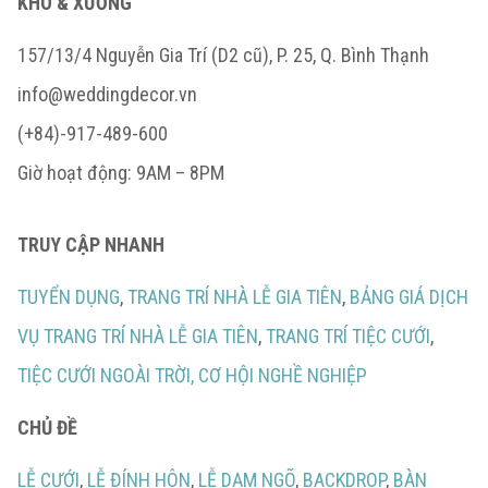
KHO & XƯỞNG
157/13/4 Nguyễn Gia Trí (D2 cũ), P. 25, Q. Bình Thạnh
info@weddingdecor.vn
(+84)-917-489-600
Giờ hoạt động: 9AM – 8PM
TRUY CẬP NHANH
TUYỂN DỤNG
,
TRANG TRÍ NHÀ LỄ GIA TIÊN
,
BẢNG GIÁ DỊCH
VỤ TRANG TRÍ NHÀ LỄ GIA TIÊN
,
TRANG TRÍ TIỆC CƯỚI
,
TIỆC CƯỚI NGOÀI TRỜI,
CƠ HỘI NGHỀ NGHIỆP
CHỦ ĐỀ
LỄ CƯỚI
,
LỄ ĐÍNH HÔN
,
LỄ DẠM NGÕ
,
BACKDROP
,
BÀN