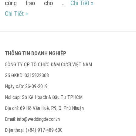
Wedding Vow là gì
cùng trao cho …
Chi Tiết
»
Tham khảo những Lời Thề Nguyền được yêu t
Chi Tiết
»
THÔNG TIN DOANH NGHIỆP
CÔNG TY CP TỔ CHỨC ĐÁM CƯỚI VIỆT NAM
Số ĐKKD: 0315922368
Ngày cấp: 26-09-2019
Nơi cấp: Sở Kế Hoạch & Đầu Tư TPHCM.
Địa chỉ: 69 Hồ Văn Huê, P.9, Q. Phú Nhuận
Email:
info@weddingdecor.vn
Điện thoại: (+84)-917-489-600