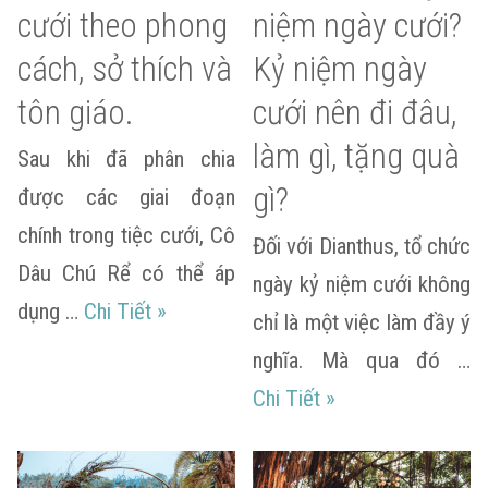
cưới theo phong
niệm ngày cưới?
cách, sở thích và
Kỷ niệm ngày
tôn giáo.
cưới nên đi đâu,
làm gì, tặng quà
Sau khi đã phân chia
gì?
được các giai đoạn
chính trong tiệc cưới, Cô
Đối với Dianthus, tổ chức
Dâu Chú Rể có thể áp
ngày kỷ niệm cưới không
Gợi ý chọn nhạc cưới theo phong cách,
dụng …
Chi Tiết
»
chỉ là một việc làm đầy ý
nghĩa. Mà qua đó …
Ý nghĩa của kỷ niệ
Chi Tiết
»