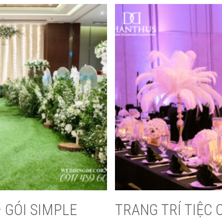
– GÓI SIMPLE
TRANG TRÍ TIỆC 