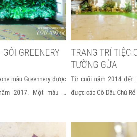
– GÓI GREENERY
TRANG TRÍ TIỆC 
TƯỜNG GỪA
tone màu Greennery được
Từ cuối năm 2014 đến 
 năm 2017. Một màu …
được các Cô Dâu Chú Rể 
 GÓI GREENERY RUSTIC