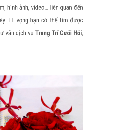
um, hình ảnh, video… liên quan đến
ày. Hi vọng bạn có thể tìm được
tư vấn dịch vụ
Trang Trí Cưới Hỏi
,