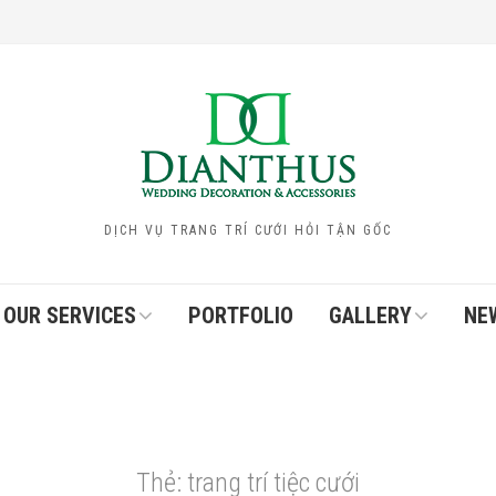
DỊCH VỤ TRANG TRÍ CƯỚI HỎI TẬN GỐC
OUR SERVICES
PORTFOLIO
GALLERY
NE
Thẻ:
trang trí tiệc cưới