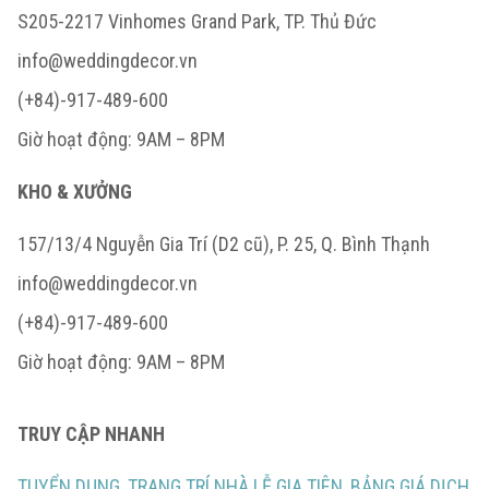
S205-2217 Vinhomes Grand Park, TP. Thủ Đức
info@weddingdecor.vn
(+84)-917-489-600
Giờ hoạt động: 9AM – 8PM
KHO & XƯỞNG
157/13/4 Nguyễn Gia Trí (D2 cũ), P. 25, Q. Bình Thạnh
info@weddingdecor.vn
(+84)-917-489-600
Giờ hoạt động: 9AM – 8PM
TRUY CẬP NHANH
TUYỂN DỤNG
,
TRANG TRÍ NHÀ LỄ GIA TIÊN
,
BẢNG GIÁ DỊCH