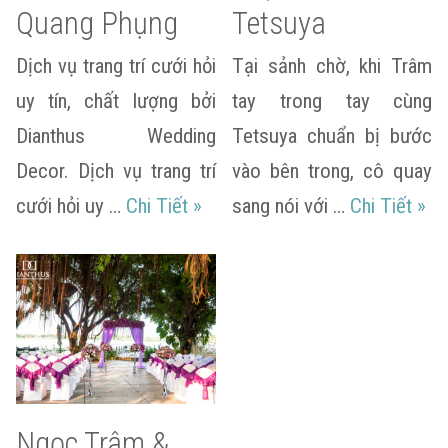
Quang Phụng
Tetsuya
Dịch vụ trang trí cưới hỏi
Tại sảnh chờ, khi Trâm
uy tín, chất lượng bởi
tay trong tay cùng
Dianthus Wedding
Tetsuya chuẩn bị bước
Decor. Dịch vụ trang trí
vào bên trong, cô quay
Bích Trâm & Quang Phụng
Quỳ
cưới hỏi uy …
Chi Tiết
»
sang nói với …
Chi Tiết
»
Ngọc Trâm &