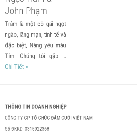
John Phạm
Trâm là một cô gái ngọt
ngào, lãng mạn, tinh tế và
đặc biệt, Nàng yêu màu
Tím. Chúng tôi gặp …
Ngọc Trâm & John Phạm
Chi Tiết
»
THÔNG TIN DOANH NGHIỆP
CÔNG TY CP TỔ CHỨC ĐÁM CƯỚI VIỆT NAM
Số ĐKKD: 0315922368