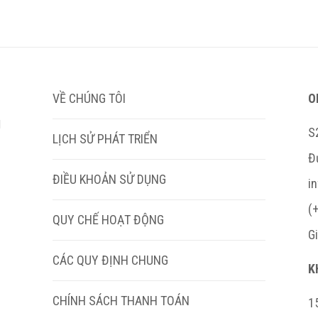
VỀ CHÚNG TÔI
O
M
S
LỊCH SỬ PHÁT TRIỂN
Đ
ĐIỀU KHOẢN SỬ DỤNG
i
(
QUY CHẾ HOẠT ĐỘNG
G
CÁC QUY ĐỊNH CHUNG
K
CHÍNH SÁCH THANH TOÁN
15