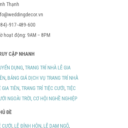
ình Thạnh
nfo@weddingdecor.vn
+84)-917-489-600
iờ hoạt động: 9AM – 8PM
RUY CẬP NHANH
UYỂN DỤNG
,
TRANG TRÍ NHÀ LỄ GIA
IÊN
,
BẢNG GIÁ DỊCH VỤ TRANG TRÍ NHÀ
Ễ GIA TIÊN
,
TRANG TRÍ TIỆC CƯỚI
,
TIỆC
ƯỚI NGOÀI TRỜI,
CƠ HỘI NGHỀ NGHIỆP
HỦ ĐỀ
Ễ CƯỚI
,
LỄ ĐÍNH HÔN
,
LỄ DẠM NGÕ
,