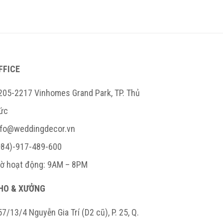
FFICE
205-2217 Vinhomes Grand Park, TP. Thủ
ức
nfo@weddingdecor.vn
+84)-917-489-600
iờ hoạt động: 9AM – 8PM
HO & XƯỞNG
7/13/4 Nguyễn Gia Trí (D2 cũ), P. 25, Q.