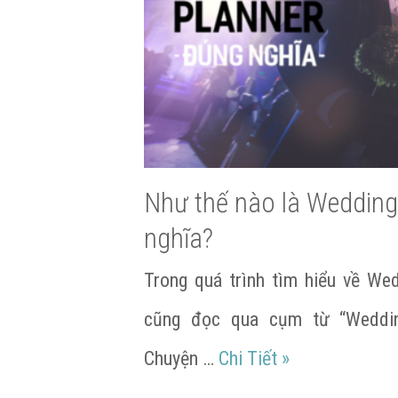
Như thế nào là Wedding
nghĩa?
Trong quá trình tìm hiểu về Wed
cũng đọc qua cụm từ “Weddin
Như thế nào là
Chuyện …
Chi Tiết
»