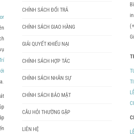
B
CHÍNH SÁCH ĐỔI TRẢ
i
or
(
CHÍNH SÁCH GIAO HÀNG
ên
G
ch
GIẢI QUYẾT KHIẾU NẠI
vụ
T
rí
CHÍNH SÁCH HỢP TÁC
ới
T
CHÍNH SÁCH NHÂN SỰ
a.
T
L
CHÍNH SÁCH BẢO MẬT
át
C
úp
CÂU HỎI THƯỜNG GẶP
áp
C
ến
LIÊN HỆ
L