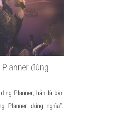
 Planner đúng
ding Planner, hẳn là bạn
g Planner đúng nghĩa”.
 Wedding Planner đúng nghĩa?