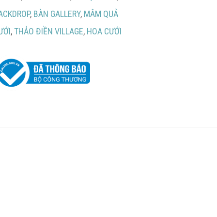
ACKDROP
,
BÀN GALLERY
,
MÂM QUẢ
ƯỚI
,
THẢO ĐIỀN VILLAGE
,
HOA CƯỚI