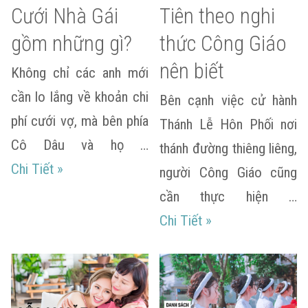
Cưới Nhà Gái
Tiên theo nghi
gồm những gì?
thức Công Giáo
nên biết
Không chỉ các anh mới
cần lo lắng về khoản chi
Bên cạnh việc cử hành
phí cưới vợ, mà bên phía
Thánh Lễ Hôn Phối nơi
Cô Dâu và họ …
thánh đường thiêng liêng,
Chi phí Đám Cưới Nhà Gái gồm những gì?
Chi Tiết
»
người Công Giáo cũng
cần thực hiện …
Trình tự Lễ Gia Ti
Chi Tiết
»