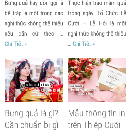
Bưng quả hay còn gọi là
Thực hiện trao mâm quả
bê tráp là một trong các
trong ngày Tổ Chức Lễ
nghi thức không thể thiếu
Cưới – Lễ Hỏi là một
nếu căn cứ theo …
nghi thức không thể thiếu
Chọn người bưng quả dựa trên tiêu chí nào?
Quan niệm mất d
Chi Tiết
»
…
Chi Tiết
»
Bưng quả là gì?
Mẫu thông tin in
Cần chuẩn bị gì
trên Thiệp Cưới