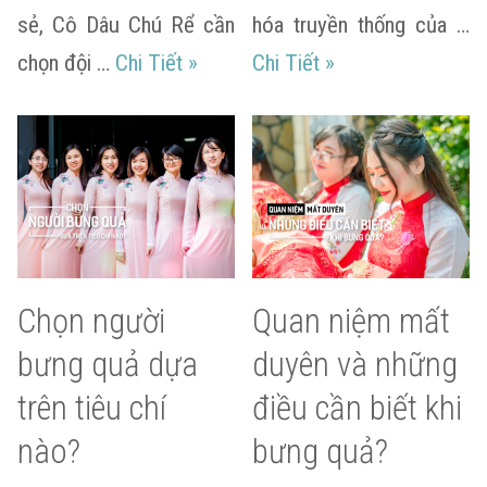
sẻ, Cô Dâu Chú Rể cần
hóa truyền thống của …
Kinh nghiệm thuê dịch vụ bưng qu
Như thế nào là qu
chọn đội …
Chi Tiết
»
Chi Tiết
»
Chọn người
Quan niệm mất
bưng quả dựa
duyên và những
trên tiêu chí
điều cần biết khi
nào?
bưng quả?