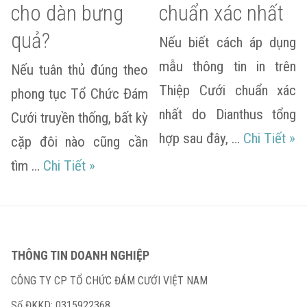
cho dàn bưng
chuẩn xác nhất
quả?
Nếu biết cách áp dụng
mẫu thông tin in trên
Nếu tuân thủ đúng theo
Thiệp Cưới chuẩn xác
phong tục Tổ Chức Đám
nhất do Dianthus tổng
Cưới truyền thống, bất kỳ
Mẫu
hợp sau đây, …
Chi Tiết
»
cặp đôi nào cũng cần
Bưng quả là gì? Cần chuẩn bị gì cho dà
tìm …
Chi Tiết
»
THÔNG TIN DOANH NGHIỆP
CÔNG TY CP TỔ CHỨC ĐÁM CƯỚI VIỆT NAM
Số ĐKKD: 0315922368