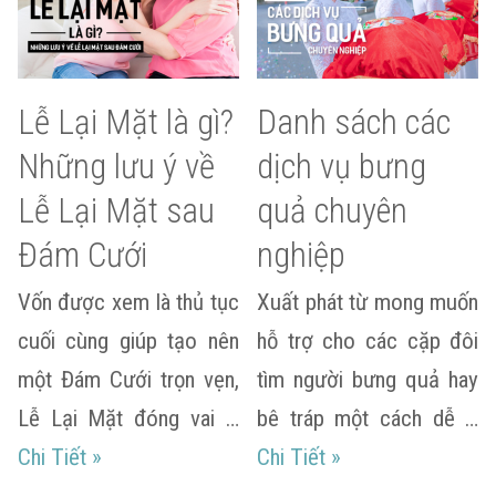
Lễ Lại Mặt là gì?
Danh sách các
Những lưu ý về
dịch vụ bưng
Lễ Lại Mặt sau
quả chuyên
Đám Cưới
nghiệp
Vốn được xem là thủ tục
Xuất phát từ mong muốn
cuối cùng giúp tạo nên
hỗ trợ cho các cặp đôi
một Đám Cưới trọn vẹn,
tìm người bưng quả hay
Lễ Lại Mặt đóng vai …
bê tráp một cách dễ …
Lễ Lại Mặt là gì? Những lưu ý về Lễ Lại Mặt 
Danh sách các dịc
Chi Tiết
»
Chi Tiết
»