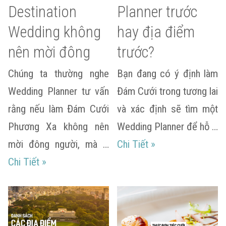
Destination
Planner trước
Wedding không
hay địa điểm
nên mời đông
trước?
Chúng ta thường nghe
Bạn đang có ý định làm
Wedding Planner tư vấn
Đám Cưới trong tương lai
rằng nếu làm Đám Cưới
và xác định sẽ tìm một
Phương Xa không nên
Wedding Planner để hỗ …
Chọn Wedding Plan
mời đông người, mà …
Chi Tiết
»
Lý do Destination Wedding không nên mời đô
Chi Tiết
»