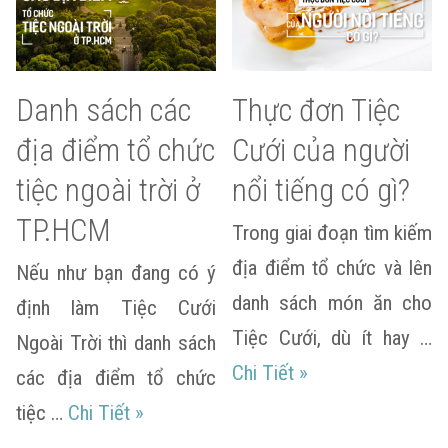
Danh sách các
Thực đơn Tiệc
địa điểm tổ chức
Cưới của người
tiệc ngoài trời ở
nổi tiếng có gì?
TP.HCM
Trong giai đoạn tìm kiếm
địa điểm tổ chức và lên
Nếu như bạn đang có ý
danh sách món ăn cho
định làm Tiệc Cưới
Tiệc Cưới, dù ít hay …
Ngoài Trời thì danh sách
Thực đơn Tiệc Cưới
Chi Tiết
»
các địa điểm tổ chức
Danh sách các địa điểm tổ chức tiệc n
tiệc …
Chi Tiết
»