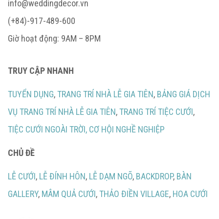
info@weddingdecor.vn
(+84)-917-489-600
Giờ hoạt động: 9AM – 8PM
TRUY CẬP NHANH
TUYỂN DỤNG
,
TRANG TRÍ NHÀ LỄ GIA TIÊN
,
BẢNG GIÁ DỊCH
VỤ TRANG TRÍ NHÀ LỄ GIA TIÊN
,
TRANG TRÍ TIỆC CƯỚI
,
TIỆC CƯỚI NGOÀI TRỜI,
CƠ HỘI NGHỀ NGHIỆP
CHỦ ĐỀ
LỄ CƯỚI
,
LỄ ĐÍNH HÔN
,
LỄ DẠM NGÕ
,
BACKDROP
,
BÀN
GALLERY
,
MÂM QUẢ CƯỚI
,
THẢO ĐIỀN VILLAGE
,
HOA CƯỚI