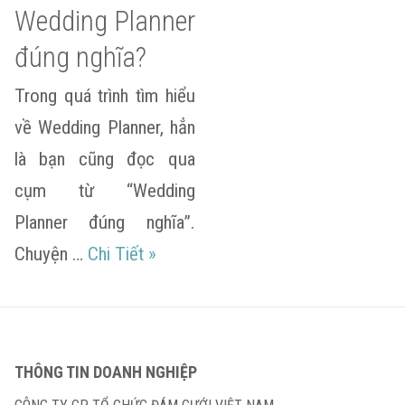
Wedding Planner
đúng nghĩa?
Trong quá trình tìm hiểu
về Wedding Planner, hẳn
là bạn cũng đọc qua
cụm từ “Wedding
Planner đúng nghĩa”.
Như thế nào là Wedding Planner đú
Chuyện …
Chi Tiết
»
THÔNG TIN DOANH NGHIỆP