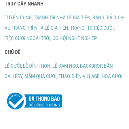
TRUY CẬP NHANH
TUYỂN DỤNG
,
TRANG TRÍ NHÀ LỄ GIA TIÊN
,
BẢNG GIÁ DỊCH
VỤ TRANG TRÍ NHÀ LỄ GIA TIÊN
,
TRANG TRÍ TIỆC CƯỚI
,
TIỆC CƯỚI NGOÀI TRỜI,
CƠ HỘI NGHỀ NGHIỆP
CHỦ ĐỀ
LỄ CƯỚI
,
LỄ ĐÍNH HÔN
,
LỄ DẠM NGÕ
,
BACKDROP
,
BÀN
GALLERY
,
MÂM QUẢ CƯỚI
,
THẢO ĐIỀN VILLAGE
,
HOA CƯỚI