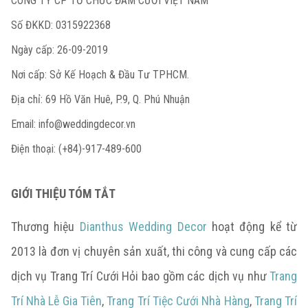
CÔNG TY CP TỔ CHỨC ĐÁM CƯỚI VIỆT NAM
Số ĐKKD: 0315922368
Ngày cấp: 26-09-2019
Nơi cấp: Sở Kế Hoạch & Đầu Tư TPHCM.
Địa chỉ: 69 Hồ Văn Huê, P.9, Q. Phú Nhuận
Email:
info@weddingdecor.vn
Điện thoại: (+84)-917-489-600
GIỚI THIỆU TÓM TẮT
Thương hiệu
Dianthus Wedding Decor
hoạt động kể từ
2013 là đơn vị chuyên sản xuất, thi công và cung cấp các
dịch vụ Trang Trí Cưới Hỏi bao gồm các dịch vụ như
Trang
Trí Nhà Lễ Gia Tiên
,
Trang Trí Tiệc Cưới Nhà Hàng
,
Trang Trí