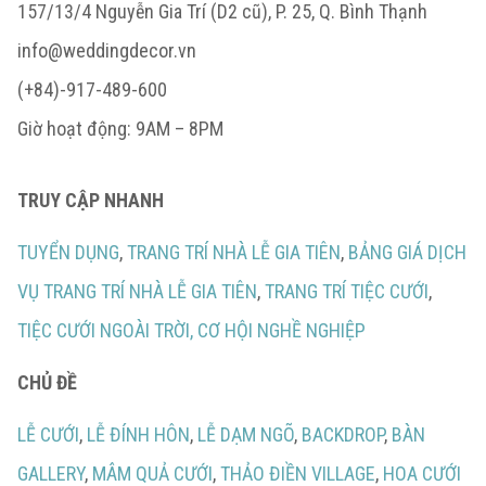
157/13/4 Nguyễn Gia Trí (D2 cũ), P. 25, Q. Bình Thạnh
info@weddingdecor.vn
(+84)-917-489-600
Giờ hoạt động: 9AM – 8PM
TRUY CẬP NHANH
TUYỂN DỤNG
,
TRANG TRÍ NHÀ LỄ GIA TIÊN
,
BẢNG GIÁ DỊCH
VỤ TRANG TRÍ NHÀ LỄ GIA TIÊN
,
TRANG TRÍ TIỆC CƯỚI
,
TIỆC CƯỚI NGOÀI TRỜI,
CƠ HỘI NGHỀ NGHIỆP
CHỦ ĐỀ
LỄ CƯỚI
,
LỄ ĐÍNH HÔN
,
LỄ DẠM NGÕ
,
BACKDROP
,
BÀN
GALLERY
,
MÂM QUẢ CƯỚI
,
THẢO ĐIỀN VILLAGE
,
HOA CƯỚI