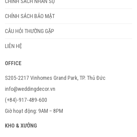
CHÍNH SÁCH NHÂN SỰ
CHÍNH SÁCH BẢO MẬT
CÂU HỎI THƯỜNG GẶP
LIÊN HỆ
OFFICE
S205-2217 Vinhomes Grand Park, TP. Thủ Đức
info@weddingdecor.vn
(+84)-917-489-600
Giờ hoạt động: 9AM – 8PM
KHO & XƯỞNG