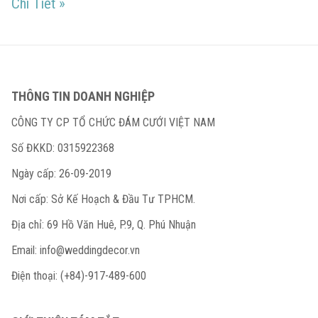
Wedding Ceremony kiểu Tây nên đầu tư hay l
Chi Tiết
»
THÔNG TIN DOANH NGHIỆP
CÔNG TY CP TỔ CHỨC ĐÁM CƯỚI VIỆT NAM
Số ĐKKD: 0315922368
Ngày cấp: 26-09-2019
Nơi cấp: Sở Kế Hoạch & Đầu Tư TPHCM.
Địa chỉ: 69 Hồ Văn Huê, P.9, Q. Phú Nhuận
Email:
info@weddingdecor.vn
Điện thoại: (+84)-917-489-600