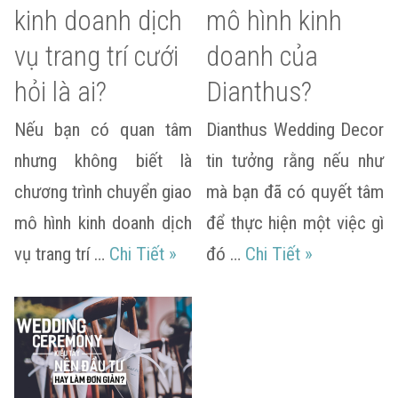
kinh doanh dịch
mô hình kinh
vụ trang trí cưới
doanh của
hỏi là ai?
Dianthus?
Nếu bạn có quan tâm
Dianthus Wedding Decor
nhưng không biết là
tin tưởng rằng nếu như
chương trình chuyển giao
mà bạn đã có quyết tâm
mô hình kinh doanh dịch
để thực hiện một việc gì
Đối tác mô hình kinh doanh dịch vụ
Vì sao nên c
vụ trang trí …
Chi Tiết
»
đó …
Chi Tiết
»