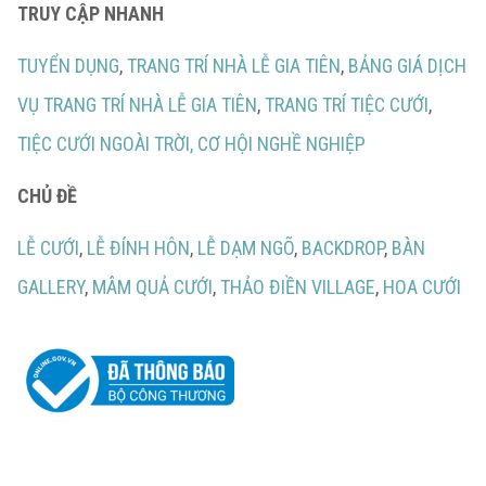
TRUY CẬP NHANH
TUYỂN DỤNG
,
TRANG TRÍ NHÀ LỄ GIA TIÊN
,
BẢNG GIÁ DỊCH
VỤ TRANG TRÍ NHÀ LỄ GIA TIÊN
,
TRANG TRÍ TIỆC CƯỚI
,
TIỆC CƯỚI NGOÀI TRỜI,
CƠ HỘI NGHỀ NGHIỆP
CHỦ ĐỀ
LỄ CƯỚI
,
LỄ ĐÍNH HÔN
,
LỄ DẠM NGÕ
,
BACKDROP
,
BÀN
GALLERY
,
MÂM QUẢ CƯỚI
,
THẢO ĐIỀN VILLAGE
,
HOA CƯỚI