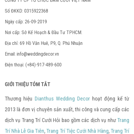
CÔNG TY CP TỔ CHỨC ĐÁM CƯỚI VIỆT NAM
Số ĐKKD: 0315922368
Ngày cấp: 26-09-2019
Nơi cấp: Sở Kế Hoạch & Đầu Tư TPHCM.
Địa chỉ: 69 Hồ Văn Huê, P.9, Q. Phú Nhuận
Email:
info@weddingdecor.vn
Điện thoại: (+84)-917-489-600
GIỚI THIỆU TÓM TẮT
Thương hiệu
Dianthus Wedding Decor
hoạt động kể từ
2013 là đơn vị chuyên sản xuất, thi công và cung cấp các
dịch vụ Trang Trí Cưới Hỏi bao gồm các dịch vụ như
Trang
Trí Nhà Lễ Gia Tiên
,
Trang Trí Tiệc Cưới Nhà Hàng
,
Trang Trí