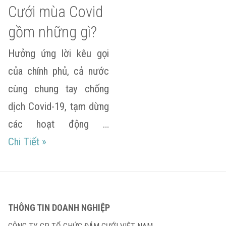
Cưới mùa Covid
gồm những gì?
Hưởng ứng lời kêu gọi
của chính phủ, cả nước
cùng chung tay chống
dịch Covid-19, tạm dừng
các hoạt động …
Trang Trí Lễ Cưới mùa Covid gồm những gì?
Chi Tiết
»
THÔNG TIN DOANH NGHIỆP