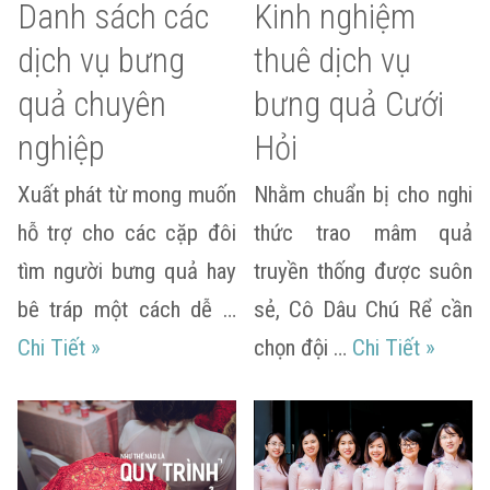
Danh sách các
Kinh nghiệm
dịch vụ bưng
thuê dịch vụ
quả chuyên
bưng quả Cưới
nghiệp
Hỏi
Xuất phát từ mong muốn
Nhằm chuẩn bị cho nghi
hỗ trợ cho các cặp đôi
thức trao mâm quả
tìm người bưng quả hay
truyền thống được suôn
bê tráp một cách dễ …
sẻ, Cô Dâu Chú Rể cần
Danh sách các dịch vụ bưng quả chuyên nghi
Kinh ng
Chi Tiết
»
chọn đội …
Chi Tiết
»