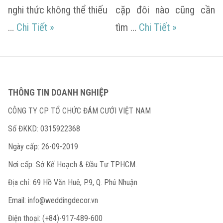
nghi thức không thể thiếu
cặp đôi nào cũng cần
Quan niệm mất duyên và những điều cần biế
Bưng quả là 
…
Chi Tiết
»
tìm …
Chi Tiết
»
THÔNG TIN DOANH NGHIỆP
CÔNG TY CP TỔ CHỨC ĐÁM CƯỚI VIỆT NAM
Số ĐKKD: 0315922368
Ngày cấp: 26-09-2019
Nơi cấp: Sở Kế Hoạch & Đầu Tư TPHCM.
Địa chỉ: 69 Hồ Văn Huê, P.9, Q. Phú Nhuận
Email:
info@weddingdecor.vn
Điện thoại: (+84)-917-489-600