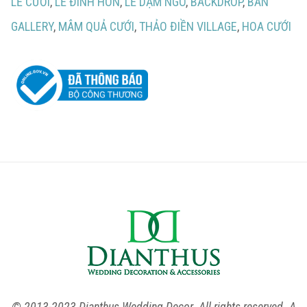
LỄ CƯỚI
,
LỄ ĐÍNH HÔN
,
LỄ DẠM NGÕ
,
BACKDROP
,
BÀN
GALLERY
,
MÂM QUẢ CƯỚI
,
THẢO ĐIỀN VILLAGE
,
HOA CƯỚI
© 2013-2023 Dianthus Wedding Decor. All rights reserved. A