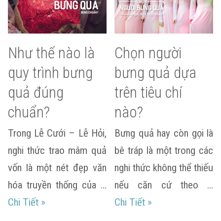
Như thế nào là
Chọn người
quy trình bưng
bưng quả dựa
quả đúng
trên tiêu chí
chuẩn?
nào?
Trong Lễ Cưới – Lễ Hỏi,
Bưng quả hay còn gọi là
nghi thức trao mâm quả
bê tráp là một trong các
vốn là một nét đẹp văn
nghi thức không thể thiếu
hóa truyền thống của …
nếu căn cứ theo …
Như thế nào là quy trình bưng quả đúng chuẩ
Chọn người bưng qu
Chi Tiết
»
Chi Tiết
»