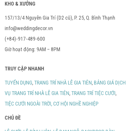
KHO & XƯỞNG
157/13/4 Nguyễn Gia Trí (D2 cũ), P. 25, Q. Bình Thạnh
info@weddingdecor.vn
(+84)-917-489-600
Giờ hoạt động: 9AM – 8PM
TRUY CẬP NHANH
TUYỂN DỤNG
,
TRANG TRÍ NHÀ LỄ GIA TIÊN
,
BẢNG GIÁ DỊCH
VỤ TRANG TRÍ NHÀ LỄ GIA TIÊN
,
TRANG TRÍ TIỆC CƯỚI
,
TIỆC CƯỚI NGOÀI TRỜI,
CƠ HỘI NGHỀ NGHIỆP
CHỦ ĐỀ