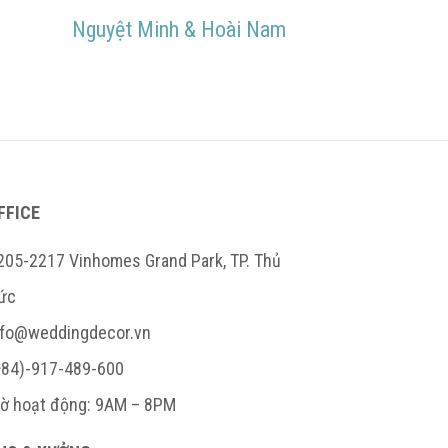
ĐI
Nguyệt Minh & Hoài Nam
TIẾP:
FFICE
205-2217 Vinhomes Grand Park, TP. Thủ
ức
nfo@weddingdecor.vn
+84)-917-489-600
iờ hoạt động: 9AM – 8PM