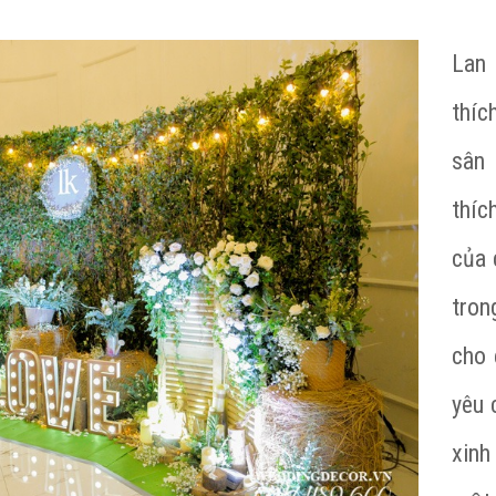
Lan 
thíc
sân 
thí
của 
trong
cho e
yêu 
xinh