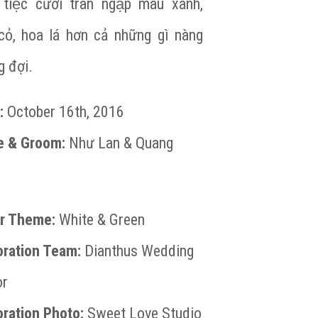
 tiệc cưới tràn ngập màu xanh,
ỏ, hoa lá hơn cả những gì nàng
 đợi.
:
October 16th, 2016
e & Groom:
Như Lan & Quang
r Theme:
White & Green
ration Team:
Dianthus Wedding
or
ration Photo:
Sweet Love Studio