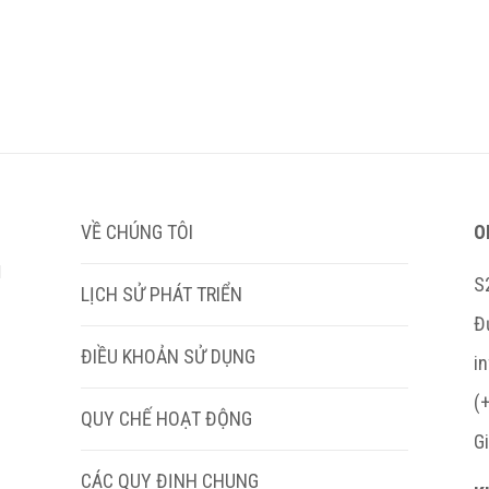
VỀ CHÚNG TÔI
O
M
S
LỊCH SỬ PHÁT TRIỂN
Đ
ĐIỀU KHOẢN SỬ DỤNG
i
(
QUY CHẾ HOẠT ĐỘNG
G
CÁC QUY ĐỊNH CHUNG