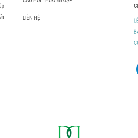
CÂU HỎI THƯỜNG GẶP
áp
C
ến
LIÊN HỆ
L
B
C