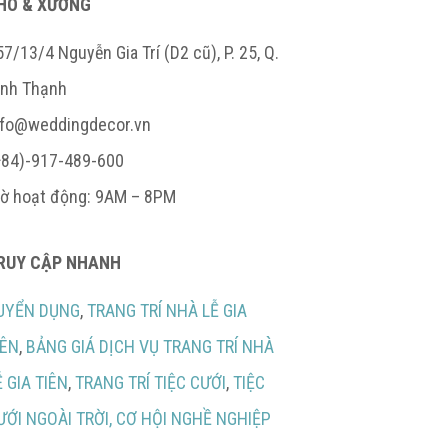
HO & XƯỞNG
7/13/4 Nguyễn Gia Trí (D2 cũ), P. 25, Q.
ình Thạnh
nfo@weddingdecor.vn
+84)-917-489-600
iờ hoạt động: 9AM – 8PM
RUY CẬP NHANH
UYỂN DỤNG
,
TRANG TRÍ NHÀ LỄ GIA
IÊN
,
BẢNG GIÁ DỊCH VỤ TRANG TRÍ NHÀ
Ễ GIA TIÊN
,
TRANG TRÍ TIỆC CƯỚI
,
TIỆC
ƯỚI NGOÀI TRỜI,
CƠ HỘI NGHỀ NGHIỆP