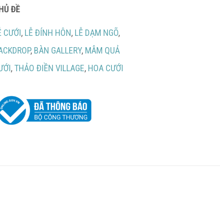
HỦ ĐỀ
Ễ CƯỚI
,
LỄ ĐÍNH HÔN
,
LỄ DẠM NGÕ
,
ACKDROP
,
BÀN GALLERY
,
MÂM QUẢ
ƯỚI
,
THẢO ĐIỀN VILLAGE
,
HOA CƯỚI