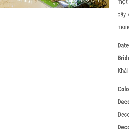
một
cây c
mong
Date
Brid
Khải
Colo
Deco
Dec
Deco