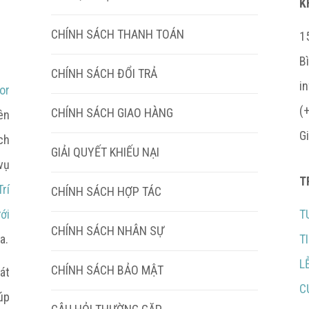
K
CHÍNH SÁCH THANH TOÁN
15
B
CHÍNH SÁCH ĐỔI TRẢ
i
or
(
CHÍNH SÁCH GIAO HÀNG
ên
G
ch
GIẢI QUYẾT KHIẾU NẠI
vụ
T
rí
CHÍNH SÁCH HỢP TÁC
ới
T
CHÍNH SÁCH NHÂN SỰ
a.
T
L
CHÍNH SÁCH BẢO MẬT
át
C
úp