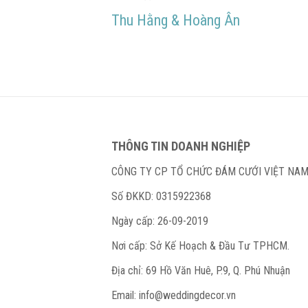
Điều
QUAY
Thu Hằng & Hoàng Ân
hướng
bài
LẠI:
viết
THÔNG TIN DOANH NGHIỆP
CÔNG TY CP TỔ CHỨC ĐÁM CƯỚI VIỆT NA
Số ĐKKD: 0315922368
Ngày cấp: 26-09-2019
Nơi cấp: Sở Kế Hoạch & Đầu Tư TPHCM.
Địa chỉ: 69 Hồ Văn Huê, P.9, Q. Phú Nhuận
Email:
info@weddingdecor.vn