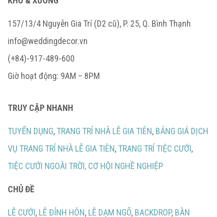
KHO & XƯỞNG
157/13/4 Nguyễn Gia Trí (D2 cũ), P. 25, Q. Bình Thạnh
info@weddingdecor.vn
(+84)-917-489-600
Giờ hoạt động: 9AM – 8PM
TRUY CẬP NHANH
TUYỂN DỤNG
,
TRANG TRÍ NHÀ LỄ GIA TIÊN
,
BẢNG GIÁ DỊCH
VỤ TRANG TRÍ NHÀ LỄ GIA TIÊN
,
TRANG TRÍ TIỆC CƯỚI
,
TIỆC CƯỚI NGOÀI TRỜI,
CƠ HỘI NGHỀ NGHIỆP
CHỦ ĐỀ
LỄ CƯỚI
,
LỄ ĐÍNH HÔN
,
LỄ DẠM NGÕ
,
BACKDROP
,
BÀN