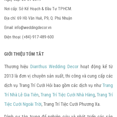
Nơi cấp: Sở Kế Hoạch & Đầu Tư TPHCM.
Địa chỉ: 69 Hồ Văn Huê, P.9, Q. Phú Nhuận
Email:
info@weddingdecor.vn
Điện thoại: (+84)-917-489-600
GIỚI THIỆU TÓM TẮT
Thương hiệu
Dianthus Wedding Decor
hoạt động kể từ
2013 là đơn vị chuyên sản xuất, thi công và cung cấp các
dịch vụ Trang Trí Cưới Hỏi bao gồm các dịch vụ như
Trang
Trí Nhà Lễ Gia Tiên
,
Trang Trí Tiệc Cưới Nhà Hàng
,
Trang Trí
Tiệc Cưới Ngoài Trời
, Trang Trí Tiệc Cưới Phương Xa.
Dành sự tập trung để nghiên cứu và phát triển các sản