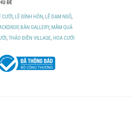
HỦ ĐỀ
Ễ CƯỚI
,
LỄ ĐÍNH HÔN
,
LỄ DẠM NGÕ
,
ACKDROP
,
BÀN GALLERY
,
MÂM QUẢ
ƯỚI
,
THẢO ĐIỀN VILLAGE
,
HOA CƯỚI