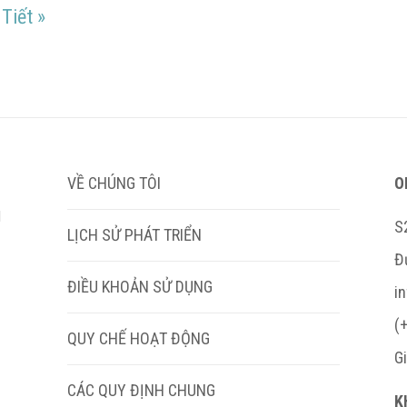
Gợi ý chọn thực đơn Đám Cưới theo phong cách
 Tiết
»
VỀ CHÚNG TÔI
O
M
S
LỊCH SỬ PHÁT TRIỂN
Đ
ĐIỀU KHOẢN SỬ DỤNG
i
(
QUY CHẾ HOẠT ĐỘNG
G
CÁC QUY ĐỊNH CHUNG
K