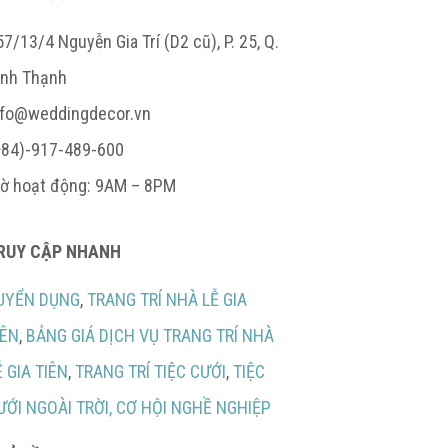
7/13/4 Nguyễn Gia Trí (D2 cũ), P. 25, Q.
ình Thạnh
nfo@weddingdecor.vn
+84)-917-489-600
iờ hoạt động: 9AM – 8PM
RUY CẬP NHANH
UYỂN DỤNG
,
TRANG TRÍ NHÀ LỄ GIA
IÊN
,
BẢNG GIÁ DỊCH VỤ TRANG TRÍ NHÀ
Ễ GIA TIÊN
,
TRANG TRÍ TIỆC CƯỚI
,
TIỆC
ƯỚI NGOÀI TRỜI,
CƠ HỘI NGHỀ NGHIỆP