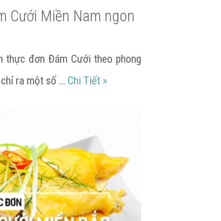
m Cưới Miền Nam ngon
ọn thực đơn Đám Cưới theo phong
g có gì?
Mẫu thực đơn Đám Cưới Mi
 chỉ ra một số …
Chi Tiết
»