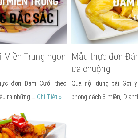
 Miền Trung ngon
Mẫu thực đơn Đá
ưa chuộng
thực đơn Đám Cưới theo
Qua nội dung bài Gợi 
Mẫu thực đơn Đám Cưới Miền 
nêu ra những …
Chi Tiết
»
phong cách 3 miền, Dian