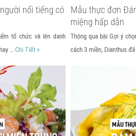
người nổi tiếng có
Mẫu thực đơn Đá
miệng hấp dẫn
iểm tổ chức và lên danh
Thông qua bài Gợi ý ch
Thực đơn Tiệc Cưới của người nổi tiến
 hay …
Chi Tiết
»
cách 3 miền, Dianthus đã