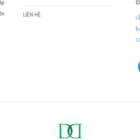
áp
C
ến
LIÊN HỆ
L
B
C