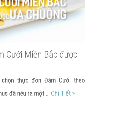
m Cưới Miền Bắc được
ý chọn thực đơn Đám Cưới theo
Trung ngon và đặc sắc
Mẫu thực đơn Đám Cưới
thus đã nêu ra một …
Chi Tiết
»