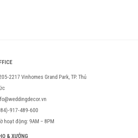
 3 miền
FFICE
205-2217 Vinhomes Grand Park, TP. Thủ
ức
nfo@weddingdecor.vn
+84)-917-489-600
iờ hoạt động: 9AM – 8PM
HO & XƯỞNG