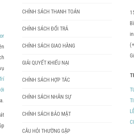
CHÍNH SÁCH THANH TOÁN
15
B
CHÍNH SÁCH ĐỔI TRẢ
i
or
(
CHÍNH SÁCH GIAO HÀNG
ên
G
ch
GIẢI QUYẾT KHIẾU NẠI
vụ
T
rí
CHÍNH SÁCH HỢP TÁC
ới
T
CHÍNH SÁCH NHÂN SỰ
a.
T
L
CHÍNH SÁCH BẢO MẬT
át
C
úp
CÂU HỎI THƯỜNG GẶP