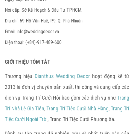
Nơi cấp: Sở Kế Hoạch & Đầu Tư TPHCM.
Địa chỉ: 69 Hồ Văn Huê, P.9, Q. Phú Nhuận
Email:
info@weddingdecor.vn
Điện thoại: (+84)-917-489-600
GIỚI THIỆU TÓM TẮT
Thương hiệu
Dianthus Wedding Decor
hoạt động kể từ
2013 là đơn vị chuyên sản xuất, thi công và cung cấp các
dịch vụ Trang Trí Cưới Hỏi bao gồm các dịch vụ như
Trang
Trí Nhà Lễ Gia Tiên
,
Trang Trí Tiệc Cưới Nhà Hàng
,
Trang Trí
Tiệc Cưới Ngoài Trời
, Trang Trí Tiệc Cưới Phương Xa.
Dành sự tập trung để nghiên cứu và phát triển các sản