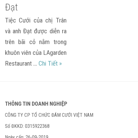
Đạt
Tiệc Cưới của chị Trân
và anh Đạt được diễn ra
trên bãi cỏ nằm trong
khuôn viên của LAgarden
Bảo Trân & Bá Đạt
Restaurant …
Chi Tiết
»
THÔNG TIN DOANH NGHIỆP
CÔNG TY CP TỔ CHỨC ĐÁM CƯỚI VIỆT NAM
Số ĐKKD: 0315922368
Ngày cấp: 26-09-2019