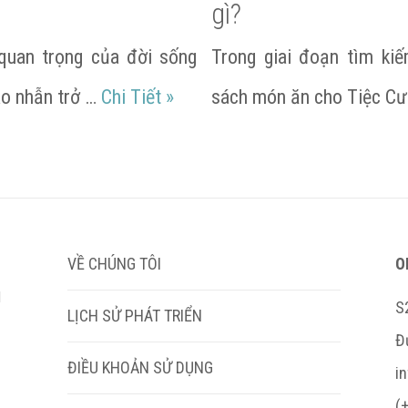
gì?
quan trọng của đời sống
Trong giai đoạn tìm ki
Danh sách các thương hiệu Nhẫ
ao nhẫn trở …
Chi Tiết
»
sách món ăn cho Tiệc Cướ
VỀ CHÚNG TÔI
O
M
S
LỊCH SỬ PHÁT TRIỂN
Đ
ĐIỀU KHOẢN SỬ DỤNG
i
(