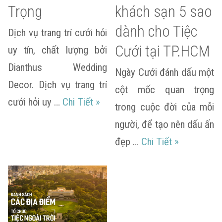
Trọng
khách sạn 5 sao
dành cho Tiệc
Dịch vụ trang trí cưới hỏi
Cưới tại TP.HCM
uy tín, chất lượng bởi
Dianthus Wedding
Ngày Cưới đánh dấu một
Decor. Dịch vụ trang trí
cột mốc quan trọng
Bích Châu & Văn Trọng
cưới hỏi uy …
Chi Tiết
»
trong cuộc đời của mỗi
người, để tạo nên dấu ấn
Danh sách c
đẹp …
Chi Tiết
»