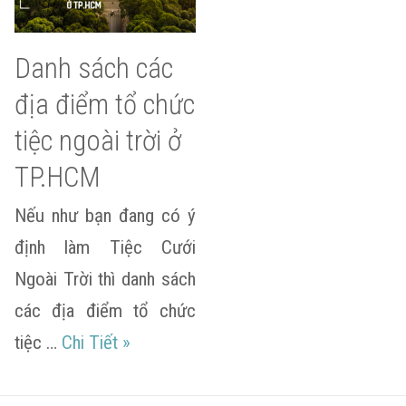
Danh sách các
địa điểm tổ chức
tiệc ngoài trời ở
TP.HCM
Nếu như bạn đang có ý
định làm Tiệc Cưới
Ngoài Trời thì danh sách
các địa điểm tổ chức
Danh sách các địa điểm tổ chức tiệc n
tiệc …
Chi Tiết
»