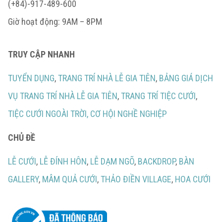
(+84)-917-489-600
Giờ hoạt động: 9AM – 8PM
TRUY CẬP NHANH
TUYỂN DỤNG
,
TRANG TRÍ NHÀ LỄ GIA TIÊN
,
BẢNG GIÁ DỊCH
VỤ TRANG TRÍ NHÀ LỄ GIA TIÊN
,
TRANG TRÍ TIỆC CƯỚI
,
TIỆC CƯỚI NGOÀI TRỜI,
CƠ HỘI NGHỀ NGHIỆP
CHỦ ĐỀ
LỄ CƯỚI
,
LỄ ĐÍNH HÔN
,
LỄ DẠM NGÕ
,
BACKDROP
,
BÀN
GALLERY
,
MÂM QUẢ CƯỚI
,
THẢO ĐIỀN VILLAGE
,
HOA CƯỚI