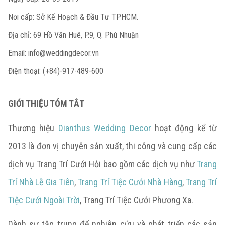
Nơi cấp: Sở Kế Hoạch & Đầu Tư TPHCM.
Địa chỉ: 69 Hồ Văn Huê, P.9, Q. Phú Nhuận
Email:
info@weddingdecor.vn
Điện thoại: (+84)-917-489-600
GIỚI THIỆU TÓM TẮT
Thương hiệu
Dianthus Wedding Decor
hoạt động kể từ
2013 là đơn vị chuyên sản xuất, thi công và cung cấp các
dịch vụ Trang Trí Cưới Hỏi bao gồm các dịch vụ như
Trang
Trí Nhà Lễ Gia Tiên
,
Trang Trí Tiệc Cưới Nhà Hàng
,
Trang Trí
Tiệc Cưới Ngoài Trời
, Trang Trí Tiệc Cưới Phương Xa.
Dành sự tập trung để nghiên cứu và phát triển các sản