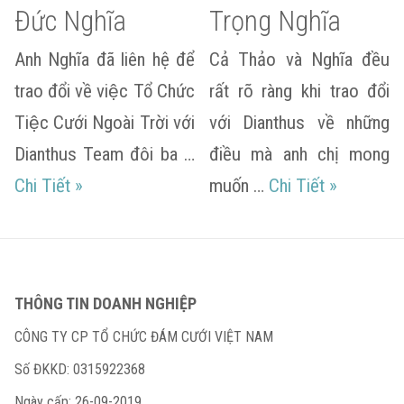
Đức Nghĩa
Trọng Nghĩa
Anh Nghĩa đã liên hệ để
Cả Thảo và Nghĩa đều
trao đổi về việc Tổ Chức
rất rõ ràng khi trao đổi
Tiệc Cưới Ngoài Trời với
với Dianthus về những
Dianthus Team đôi ba …
điều mà anh chị mong
Hiền Giang & Đức Nghĩa
Hiếu Thảo
Chi Tiết
»
muốn …
Chi Tiết
»
THÔNG TIN DOANH NGHIỆP
CÔNG TY CP TỔ CHỨC ĐÁM CƯỚI VIỆT NAM
Số ĐKKD: 0315922368
Ngày cấp: 26-09-2019